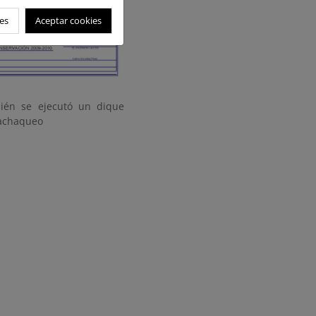
es
Aceptar cookies
ién se ejecutó un dique
machaqueo