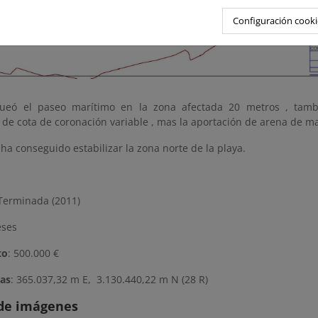
Configuración cooki
queó el paseo marítimo en la zona afectada 20 metros , tamb
l de cota de coronación variable , mas la aportación de arena de 
 ha conseguido estabilizar la zona norte de la playa.
erminada (2011)
eses
to
: 500.000 €
as
: 365.037,32 m E, 3.130.440,22 m N (28 R)
 de imágenes