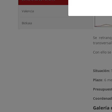
Valencia
Bizkaia
Se retran
transversa
Con ello se
Situación:
T
Plazo
: 6 m
Presupues
Coordenad
Galería