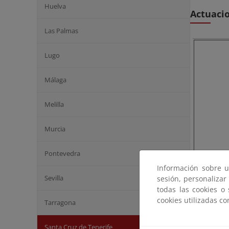
Huelva
Actuaci
Las Palmas
Lugo
Málaga
Melilla
Murcia
Pontevedra
Información sobre u
Sevilla
sesión, personalizar
todas las cookies o
cookies utilizadas c
Tarragona
Santa Cruz de Tenerife