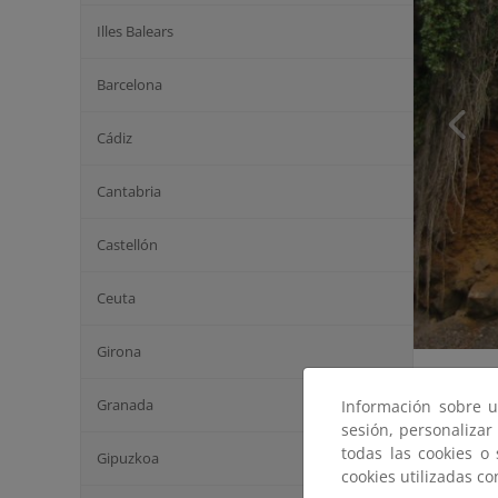
Illes Balears
Barcelona
Cádiz
Cantabria
Castellón
Ceuta
Girona
Granada
Información sobre u
sesión, personalizar
todas las cookies o
Gipuzkoa
cookies utilizadas c