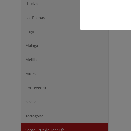
Huelva
Las Palmas
Lugo
Málaga
Melilla
Murcia
Pontevedra
Sevilla
Tarragona
Santa Cruz de Tenerife