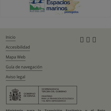
Inicio
Instagr
Twitte
Fac
Accesibilidad
Mapa Web
Guía de navegación
Aviso legal
Ministerio para la Transición Ecológica y el Reto