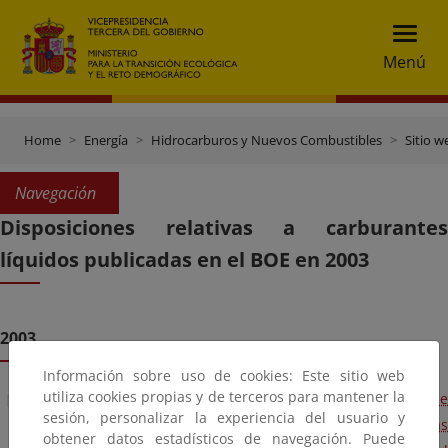
Menú
Home
Energía
Hidrocarburos y Nuevos Combustibles
Sitio w
Navegación
Disposiciones relativas a carburantes
líquidos publicadas en el BOE en 2003
2003
Información sobre uso de cookies: Este sitio web
utiliza cookies propias y de terceros para mantener la
Orden ECO/3629/2003, de 18 de diciembre, por la que se
sesión, personalizar la experiencia del usuario y
aprueban las cuotas para la Corporación de Reservas
obtener datos estadísticos de navegación. Puede