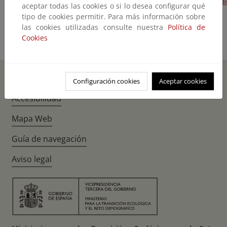
Estratégicas de Productos Petrolíferos correspondientes al
aceptar todas las cookies o si lo desea configurar qué
ejercicio 2004.
tipo de cookies permitir. Para más información sobre
las cookies utilizadas consulte nuestra
Política de
Cookies
Inicio
Instagr
Twitte
Fac
Configuración cookies
Aceptar cookies
Accesibilidad
Mapa Web
Guía de navegación
Aviso legal