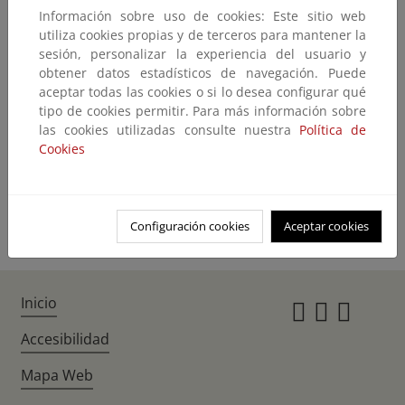
Información sobre uso de cookies: Este sitio web
No encontramos lo que nos pide
utiliza cookies propias y de terceros para mantener la
sesión, personalizar la experiencia del usuario y
El contenido que ha solicitado no existe o no está disponible en este
obtener datos estadísticos de navegación. Puede
momento.
aceptar todas las cookies o si lo desea configurar qué
Quizás pueda encontrarlo con el buscador
tipo de cookies permitir. Para más información sobre
las cookies utilizadas consulte nuestra
Política de
Cookies
Volver atrás
Ir a la home
Configuración cookies
Aceptar cookies
Inicio
Instagr
Twitte
Fac
Accesibilidad
Mapa Web