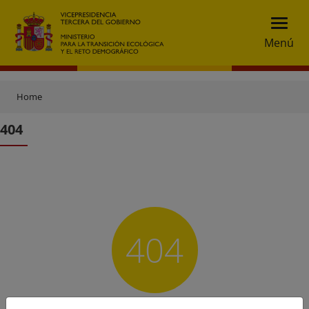
Menú
Home
404
404