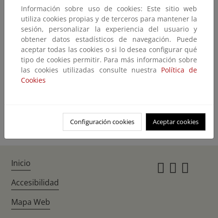
Información sobre uso de cookies: Este sitio web
No encontramos lo que nos pide
utiliza cookies propias y de terceros para mantener la
sesión, personalizar la experiencia del usuario y
El contenido que ha solicitado no existe o no está disponible en este
obtener datos estadísticos de navegación. Puede
momento.
aceptar todas las cookies o si lo desea configurar qué
Quizás pueda encontrarlo con el buscador
tipo de cookies permitir. Para más información sobre
las cookies utilizadas consulte nuestra
Política de
Cookies
Volver atrás
Ir a la home
Configuración cookies
Aceptar cookies
Inicio
Instagr
Twitte
Fac
Accesibilidad
Mapa Web