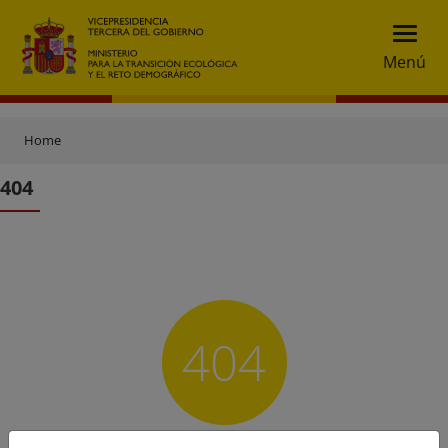
Menú
Home
404
404