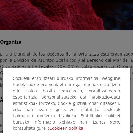
Organiza
El Día Mundial de los Océanos de la ONU 2026 está organizado
por la División de Asuntos Oceánicos y el Derecho del Mar de la
Oficina de Asuntos Legales (DOALOS) en colaboración con Oceanic
Global. Visita la web oficial para aprender más sobre el Día
Cookieak erabiltzeari buruzko informazioa: Webgune
Internacional, enterarte de las novedades y celebraciones, o leer
honek cookie propioak eta hirugarrenenak erabiltzen
las últimas noticias e informes sobre los océanos.
ditu saioa hasita edukitzeko, erabiltzailearen
esperientzia pertsonalizatzeko eta nabigazio-datu
Área
estatistikoak lortzeko. Cookie guztiak onar ditzakezu,
edo, nahi izanez gero, zer motatako cookieak
Biodiversidad
baimendu konfigura dezakezu. Erabilitako cookieei
buruzko informazio gehiago nahi izanez gero,
El océano cubre más del 70% del planeta. Es nuestra fuente de
kontsultatu gure ;
Cookieen politika
vida y sustento de la humanidad y de todos los demás organismos