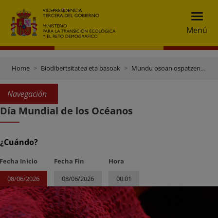
Menú
Home
Biodibertsitatea eta basoak
Mundu osoan ospatzen diren egunak eta data garrantzitsuak
Navegación
Día Mundial de los Océanos
¿Cuándo?
Fecha Inicio
Fecha Fin
Hora
08/06/2026
08/06/2026
00:01