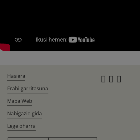
Hasiera
Instagr
Twitte
Fac
Erabilgarritasuna
Mapa Web
Nabigazio gida
Lege oharra