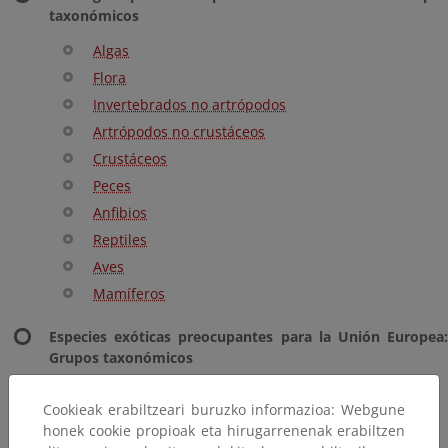
taxonómicos
Algas
Flora
Invertebrados no artrópodos
Artrópodos no crustáceos
Crustáceos
Peces
Anfibios
Reptiles
Aves
Mamíferos
Especies exóticas preocupantes para la Unión Europea:
Grupos taxonómicos
Flora
Cookieak erabiltzeari buruzko informazioa: Webgune
Artrópodos no crustáceos
honek cookie propioak eta hirugarrenenak erabiltzen
Crustáceos