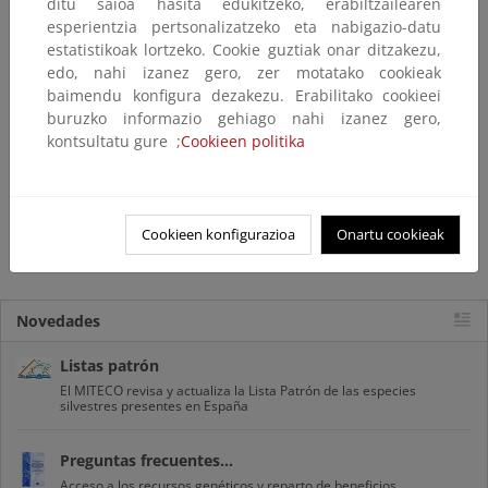
ditu saioa hasita edukitzeko, erabiltzailearen
esperientzia pertsonalizatzeko eta nabigazio-datu
Peces
estatistikoak lortzeko. Cookie guztiak onar ditzakezu,
Anfibios
edo, nahi izanez gero, zer motatako cookieak
Reptiles
baimendu konfigura dezakezu. Erabilitako cookieei
Aves
buruzko informazio gehiago nahi izanez gero,
kontsultatu gure ;
Cookieen politika
Mamíferos
Cookieen konfigurazioa
Onartu cookieak
Para más información...
Novedades
Listas patrón
El MITECO revisa y actualiza la Lista Patrón de las especies
silvestres presentes en España
Preguntas frecuentes...
Acceso a los recursos genéticos y reparto de beneficios