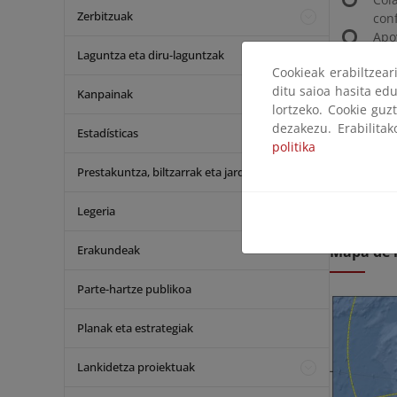
Zerbitzuak
conf
Apo
Laguntza eta diru-laguntzak
var
Cookieak erabiltzea
Los 20 age
ditu saioa hasita edu
Kanpainak
trabajo: P
lortzeko. Cookie guz
Palmas de 
dezakezu. Erabilita
Estadísticas
politika
Adicionalm
Prestakuntza, biltzarrak eta jardunaldiak
sido contr
conocimien
Legeria
espacios m
Erakundeak
Mapa de l
Parte-hartze publikoa
Planak eta estrategiak
Lankidetza proiektuak