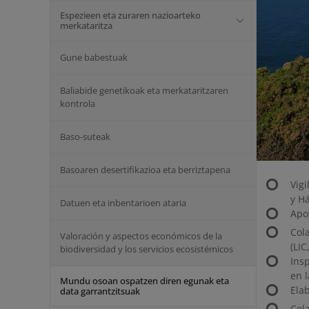
Espezieen eta zuraren nazioarteko
merkataritza
Gune babestuak
Baliabide genetikoak eta merkataritzaren
kontrola
Baso-suteak
Basoaren desertifikazioa eta berriztapena
Vig
y Há
Datuen eta inbentarioen ataria
Apo
Col
Valoración y aspectos económicos de la
(LI
biodiversidad y los servicios ecosistémicos
Ins
en 
Mundu osoan ospatzen diren egunak eta
Ela
data garrantzitsuak
Col