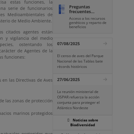
sa estas funciones, la
Preguntas
na serie de funcionarios
frecuentes...
tes Medioambientales de
Acceso a los recursos
terio de Medio Ambiente.
genéticos y reparto de
beneficios
os citados agentes están
ón y vigilancia del medio
07/08/2025
ecies, ostentando los
 carácter de Agentes de la
El censo de aves del Parque
s funciones:
Nacional de las Tablas bate
récords históricos
27/06/2025
 en las Directivas de Aves
La reunión ministerial de
OSPAR refuerza la acción
de las zonas de protección
conjunta para proteger el
Atlántico Nordeste
spacios marinos protegidos
Noticias sobre
Biodiversidad
 naturales protegidos que