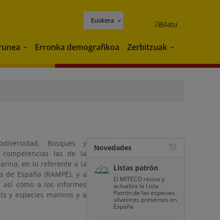
Euskera
Bilatu
runea
Erronka demografikoa
Zerbitzuak
Ingurunea
Zerbitzuak
odiversidad, Bosques y
Novedades
s competencias las de la
rina, en lo referente a la
Listas patrón
s de España (RAMPE), y a
El MITECO revisa y
, así como a los informes
actualiza la Lista
Patrón de las especies
ats y especies marinos y a
silvestres presentes en
España