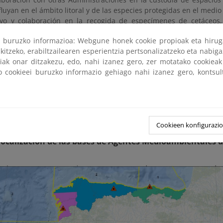
luyan en el ámbito litoral y de las especies protegidas en el medio
yo y colaboración en la recogida de especímenes de cetáceos,
ados en la costa, con la toma de muestras y custodia de las mismas
ri buruzko informazioa: Webgune honek cookie propioak eta hirug
ntes con que cuenta la Dirección General están desplegados en l
kitzeko, erabiltzailearen esperientzia pertsonalizatzeko eta nabiga
ontevedra, Oviedo, Santander, Barcelona, Valencia, Almería, Palm
tiak onar ditzakezu, edo, nahi izanez gero, zer motatako cookie
Gran Canaria y Santa Cruz de Tenerife.
ko cookieei buruzko informazio gehiago nahi izanez gero, kontsu
ente, los agentes cuentan con la colaboración de personal de la 
atado por la Dirección General para la ejecución de actuaciones d
to del medio marino y protección ambiental de los hábitats y 
arinos protegidos que ha sido financiado al amparo de los fondos 
Cookieen konfigurazi
ocalización de las bases de Agentes Medioambientales 