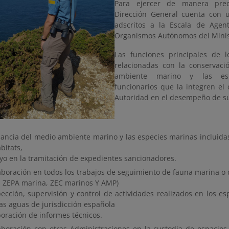
Para ejercer de manera preci
Dirección General cuenta con u
adscritos a la Escala de Agen
Organismos Autónomos del Minis
Las funciones principales de l
relacionadas con la conservaci
ambiente marino y las esp
funcionarios que la integren el
Autoridad en el desempeño de su
ilancia del medio ambiente marino y las especies marinas incluidas
bitats,
yo en la tramitación de expedientes sancionadores.
aboración en todos los trabajos de seguimiento de fauna marina o 
C, ZEPA marina, ZEC marinos Y AMP)
pección, supervisión y control de actividades realizados en los e
las aguas de jurisdicción española
boración de informes técnicos.
aboración con otras Administraciones en la custodia de espacios