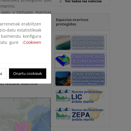
Ver todas las noticias
 marino.
 aves y tortugas marinas
.
Espacios marinos
arrenenak erabiltzen
protegidos
as siguientes 10 bases de
zio-datu estatistikoak
a de Mallorca, Cádiz, Las
ak baimendu konfigura
ltatu gure ;
Cookieen
empresa Tragsatec, que ha
e conservación, mejora del
especies marinas y de los
del PRTR.
oa
Onartu cookieak
del Medio Marino