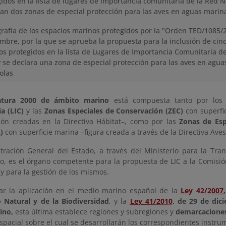
idos en la lista de lugares de importancia comunitaria de la Red N
an dos zonas de especial protección para las aves en aguas marin
rafía de los espacios marinos protegidos por la "Orden TED/1085/
mbre, por la que se aprueba la propuesta para la inclusión de cin
s protegidos en la lista de Lugares de Importancia Comunitaria d
 se declara una zona de especial protección para las aves en agu
olas
tura 2000 de ámbito marino
está compuesta tanto por lo
a (LIC)
y las
Zonas Especiales de Conservación (ZEC)
con superfi
ión creadas en la Directiva Hábitat–, como por las
Zonas de Esp
)
con superficie marina –figura creada a través de la Directiva Aves
tración General del Estado, a través del Ministerio para la Tran
o, es el órgano competente para la propuesta de LIC a la Comisió
y para la gestión de los mismos.
itar la aplicación en el medio marino español de la
Ley 42/2007
 Natural y de la Biodiversidad
, y la
Ley 41/2010
, de 29 de dic
ino,
esta última establece regiones y subregiones y
demarcacione
spacial sobre el cual se desarrollarán los correspondientes instru