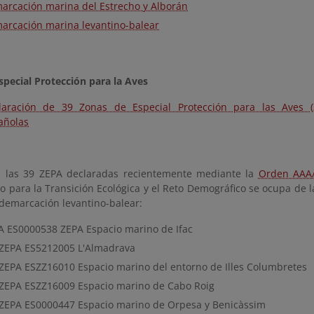
arcación marina del Estrecho y Alborán
arcación marina levantino-balear
special Protección para la Aves
laración de 39 Zonas de Especial Protección para las Aves 
añolas
 las 39 ZEPA declaradas recientemente mediante la
Orden AAA
io para la Transición Ecológica y el Reto Demográfico se ocupa de l
 demarcación levantino-balear:
A ES0000538 ZEPA Espacio marino de Ifac
/ZEPA ES5212005 L'Almadrava
/ZEPA ESZZ16010 Espacio marino del entorno de Illes Columbretes
/ZEPA ESZZ16009 Espacio marino de Cabo Roig
/ZEPA ES0000447 Espacio marino de Orpesa y Benicàssim