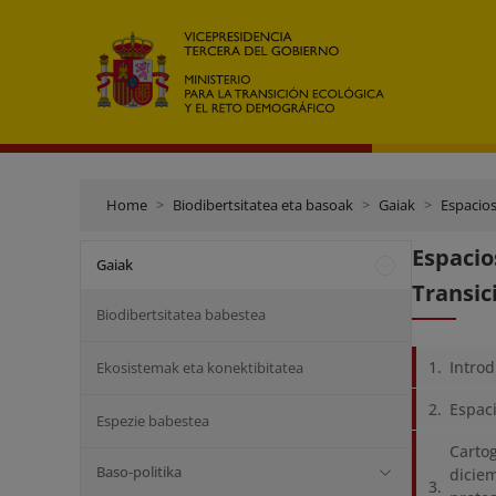
Home
Biodibertsitatea eta basoak
Gaiak
Espacio
Espaci
Gaiak
Transic
Biodibertsitatea babestea
Intro
Ekosistemak eta konektibitatea
Espac
Espezie babestea
Cartog
Baso-politika
diciem