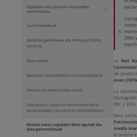
proteg
Espezieen eta zuraren nazioarteko
declar
merkataritza
Cartog
septie
Gune babestuak
marino
2000 y
Baliabide genetikoak eta merkataritzaren
españ
kontrola
Baso-suteak
La
Red Na
Comunitari
de protecc
Basoaren desertifikazioa eta berriztapena
Aves (ZEPA
Datuen eta inbentarioen ataria
La Adminis
Demográfic
ZEC y ZEPA 
Valoración y aspectos económicos de la
biodiversidad y los servicios ecosistémicos
Para facil
Patrimonio
Mundu osoan ospatzen diren egunak eta
medio mar
data garrantzitsuak
el ámbito e