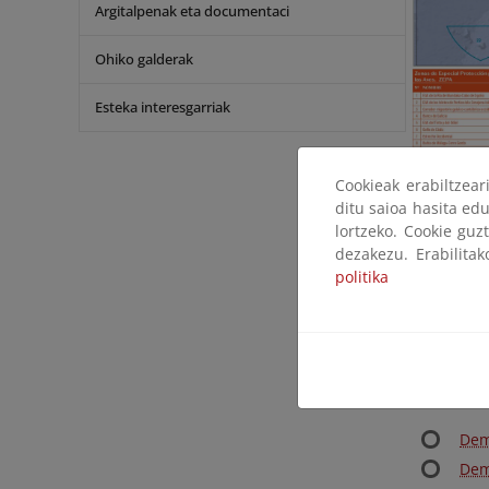
Argitalpenak eta documentaci
Ohiko galderak
Esteka interesgarriak
Cookieak erabiltzea
ditu saioa hasita edu
lortzeko. Cookie guz
Lugares de
dezakezu. Erabilita
politika
Pro
Lug
Zonas Espe
Dem
Dem