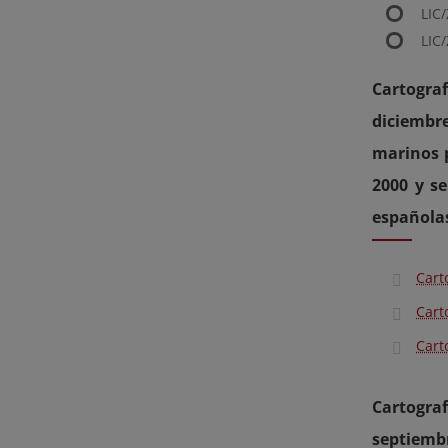
LIC
LIC
Cartograf
diciembr
marinos p
2000 y s
española
Cart
Cart
Cart
Cartograf
septiemb