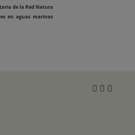
taria de la Red Natura
aves en aguas marinas
Instagra
Twitter
Face