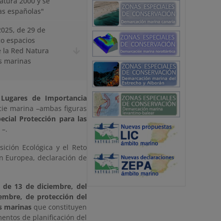
atura 2000 y se
as españolas"
2025, de 29 de
co espacios
e la Red Natura
as marinas
s
Lugares de Importancia
cie marina –ambas figuras
ecial Protección para las
 –.
sición Ecológica y el Reto
n Europea, declaración de
, de 13 de diciembre, del
iembre, de protección del
s marinas
que constituyen
mentos de planificación del