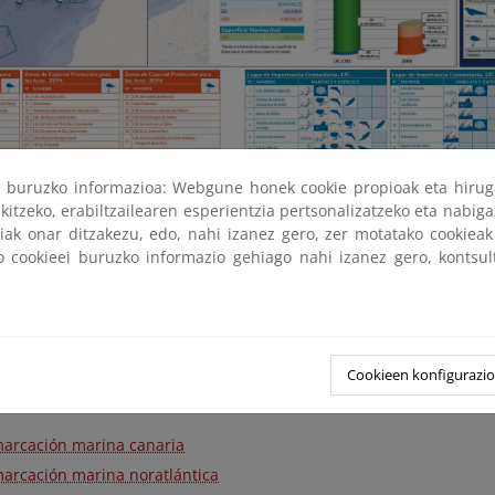
ri buruzko informazioa: Webgune honek cookie propioak eta hirug
kitzeko, erabiltzailearen esperientzia pertsonalizatzeko eta nabiga
tiak onar ditzakezu, edo, nahi izanez gero, zer motatako cookie
 Importancia Comunitaria
ko cookieei buruzko informazio gehiago nahi izanez gero, kontsu
puesta de Lugares de Importancia Comunitaria
ares de Importancia Comunitaria
Cookieen konfigurazi
ciales de Conservación
arcación marina canaria
arcación marina noratlántica