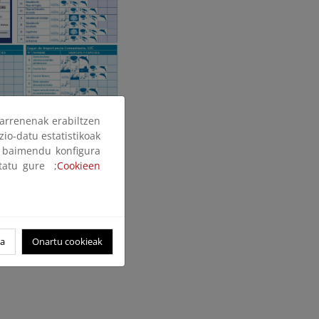
arrenenak erabiltzen
zio-datu estatistikoak
ak baimendu konfigura
ltatu gure ;
Cookieen
oa
Onartu cookieak