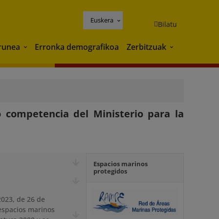
Euskera
Bilatu
runea
Erronka demografikoa
Zerbitzuak
Ingurunea
Zerbitzuak
 competencia del Ministerio para la
Espacios marinos
protegidos
2023, de 26 de
 espacios marinos