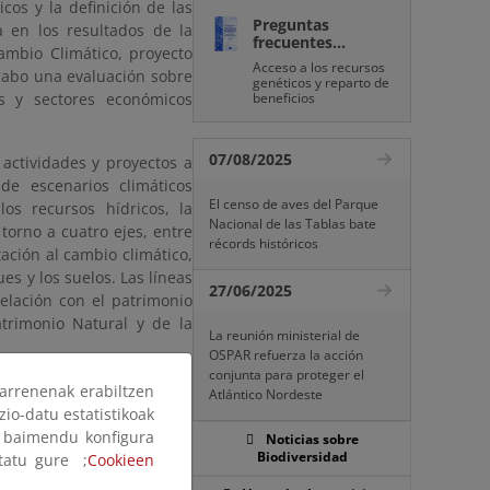
icos y la definición de las
Preguntas
a en los resultados de la
frecuentes...
ambio Climático, proyecto
Acceso a los recursos
cabo una evaluación sobre
genéticos y reparto de
as y sectores económicos
beneficios
07/08/2025
actividades y proyectos a
de escenarios climáticos
El censo de aves del Parque
os recursos hídricos, la
Nacional de las Tablas bate
torno a cuatro ejes, entre
récords históricos
tación al cambio climático,
es y los suelos. Las líneas
27/06/2025
elación con el patrimonio
atrimonio Natural y de la
La reunión ministerial de
OSPAR refuerza la acción
conjunta para proteger el
arrenenak erabiltzen
Atlántico Nordeste
zio-datu estatistikoak
ak baimendu konfigura
Noticias sobre
Biodiversidad
ltatu gure ;
Cookieen