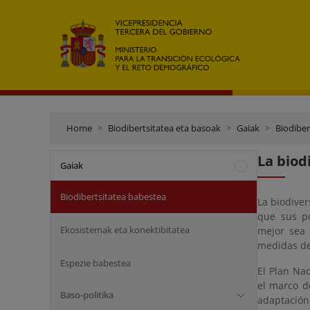
Home
Biodibertsitatea eta basoak
Gaiak
Biodiber
La biod
Gaiak
Biodibertsitatea babestea
La biodiver
que sus po
Ekosistemak eta konektibitatea
mejor sea 
medidas de
Espezie babestea
El Plan Na
el marco d
Baso-politika
adaptación 