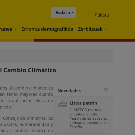
Euskera
Bilatu
runea
Erronka demografikoa
Zerbitzuak
Ingurunea
Zerbitzuak
al Cambio Climático
dos al cambio climático ya
Novedades
rán tanto mayores cuanto
n la aplicación eficaz de
Listas patrón
pecto.
El MITECO revisa y
actualiza la Lista
l Consejo de Ministros, es
Patrón de las especies
silvestres presentes en
impactos, vulnerabilidad y
España
ión al cambio climático en