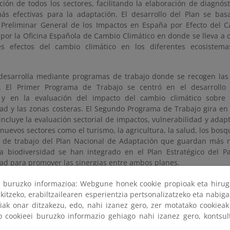
ación de todos los sectores, facilitando la elaboración de diagnóst
s efectivas para la adaptación. El desarrollo del Plan se bas
 Preliminar General de los Impactos en España por Efecto del C
por la Oficina Española de Cambio Climático en donde se lleva a 
es efectos del cambio climático en los diferentes ecosistem
 desarrolla mediante programas de trabajo donde se recogen las 
r. El Primer Programa de Trabajo se centró en el desarrollo 
 y en la evaluación del impacto del cambio climático sobre l
dad y las zonas costeras. El Segundo Programa de Trabajo gira en 
incluye la evaluación sectorial de impactos, vulnerabilidad y adap
uevos sectores como el turismo, la agricultura, la salud, los bosqu
as de trabajo del Plan Nacional de Adaptación que guardan más r
la biodiversidad se han integrado en el Plan Estratégico del P
dad para promover las sinergias entre ambos planes.
 Nacional de Adaptación al Cambio Climático (737 KB)
ri buruzko informazioa: Webgune honek cookie propioak eta hirug
kitzeko, erabiltzailearen esperientzia pertsonalizatzeko eta nabiga
información sobre el PNACC
tiak onar ditzakezu, edo, nahi izanez gero, zer motatako cookie
ko cookieei buruzko informazio gehiago nahi izanez gero, kontsu
uación preliminar de los impactos en España del cambio climático