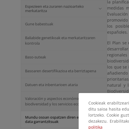
la planific
Espezieen eta zuraren nazioarteko
medidas má
merkataritza
Evaluación
promovido 
Gune babestuak
los posibl
españoles.
Baliabide genetikoak eta merkataritzaren
El Plan se
kontrola
desarrolla
regionales
Baso-suteak
biodiversi
los que se 
Basoaren desertifikazioa eta berriztapena
añadiendo n
prioritari
Datuen eta inbentarioen ataria
natural y 
Biodiversi
Valoración y aspectos económicos de la
Plan
Cookieak erabiltzea
biodiversidad y los servicios ecosistémicos
ditu saioa hasita edu
Más 
lortzeko. Cookie guz
Mundu osoan ospatzen diren egunak eta
dezakezu. Erabilita
data garrantzitsuak
Eval
politika