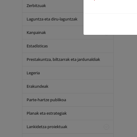
Eval
Zerbitzuak
Esp
Laguntza eta diru-laguntzak
Red 
Kanpainak
Estadísticas
Prestakuntza, biltzarrak eta jardunaldiak
Legeria
Erakundeak
Parte-hartze publikoa
Planak eta estrategiak
Lankidetza proiektuak