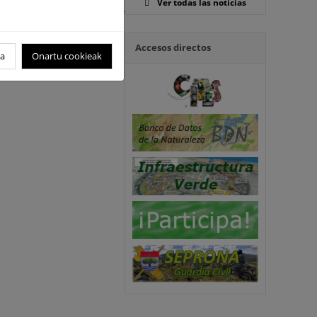
Ver todas las noticias
ico de la biodiversidad en
Accesos directos
s
oa
Onartu cookieak