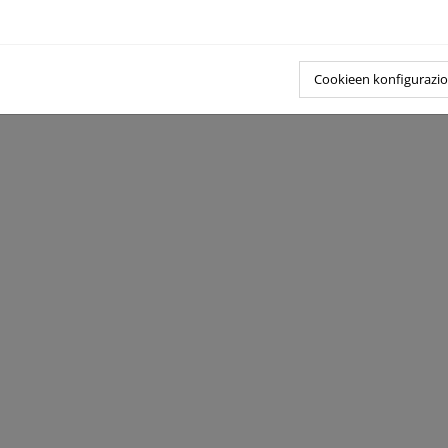
uación de impactos, vulnerabilidad y adaptación al cambio climát
aña
de Seguimiento de Cambio Global en la Red de Parques Nacionale
Cookieen konfigurazi