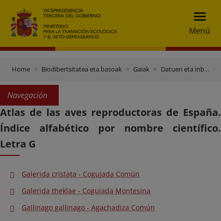
Menú
Home
Biodibertsitatea eta basoak
Gaiak
Datuen eta inbentarioen ataria
Navegación
Atlas de las aves reproductoras de España.
Índice alfabético por nombre científico.
Letra G
Galerida cristata - Cogujada Común
Galerida theklae - Cogujada Montesina
Gallinago gallinago - Agachadiza Común