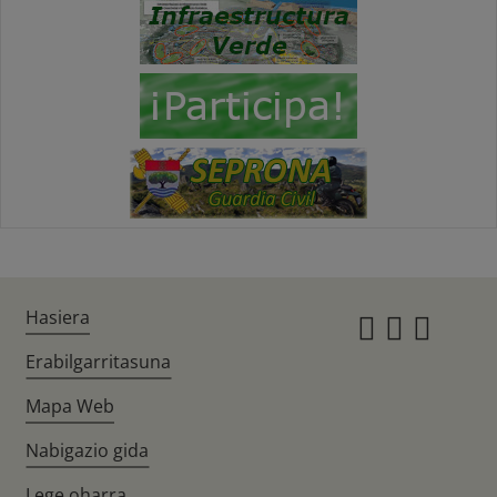
Hasiera
Instagr
Twitte
Fac
Erabilgarritasuna
Mapa Web
Nabigazio gida
Lege oharra