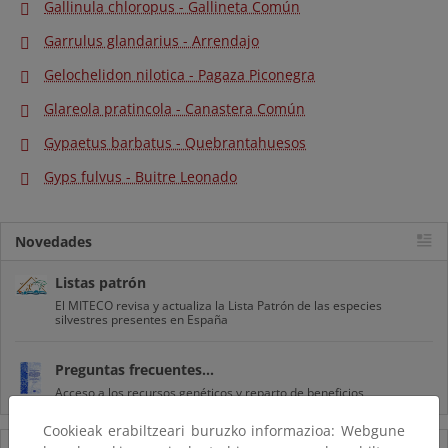
Gallinula chloropus - Gallineta Común
Garrulus glandarius - Arrendajo
Gelochelidon nilotica - Pagaza Piconegra
Glareola pratincola - Canastera Común
Gypaetus barbatus - Quebrantahuesos
Gyps fulvus - Buitre Leonado
Novedades
Listas patrón
El MITECO revisa y actualiza la Lista Patrón de las especies
silvestres presentes en España
Preguntas frecuentes...
Acceso a los recursos genéticos y reparto de beneficios
Cookieak erabiltzeari buruzko informazioa: Webgune