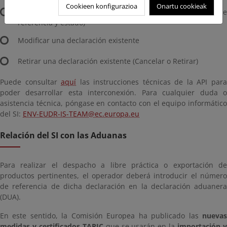
Cookieen konfigurazioa
Onartu cookieak
Recuperar la información de la declaración (número de
referencia y estado)
Modificar una declaración existente
Retirar una declaración existente (Cancelar o Retirar)
Puede consultar
aquí
las instrucciones técnicas de la API par
poder desarrollar esta interconexión. Para cualquier duda o
asistencia técnica, póngase en contacto con el equipo informático
del SI:
ENV-EUDR-IS-TEAM@ec.europa.eu
Relación del SI con las Aduanas
Para realizar el despacho a libre práctica o exportación de
productos pertinentes, el operador deberá introducir el número
de referencia de dicha declaración en la declaración aduanera
(DUA).
En este sentido, la Comisión Europea ha publicado las
nuevas
medidas y certificados TARIC
que se usarán en la
importación 