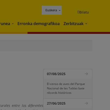
Euskera
Bilatu
runea
Erronka demografikoa
Zerbitzuak
Ingurunea
Zerbitzuak
07/08/2025
El censo de aves del Parque
Nacional de las Tablas bate
récords históricos
27/06/2025
rales entre los diferentes