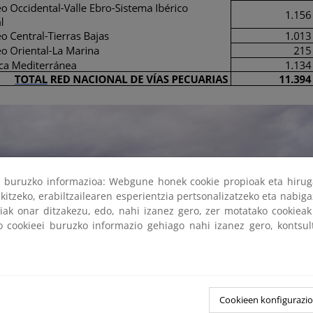
ri buruzko informazioa: Webgune honek cookie propioak eta hirug
kitzeko, erabiltzailearen esperientzia pertsonalizatzeko eta nabiga
tiak onar ditzakezu, edo, nahi izanez gero, zer motatako cookie
ko cookieei buruzko informazio gehiago nahi izanez gero, kontsu
Cookieen konfigurazi