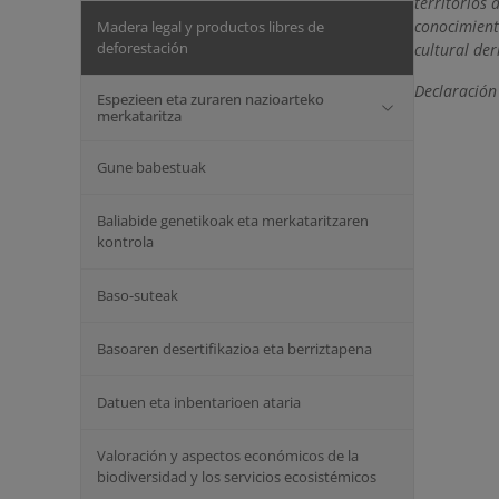
territorios 
conocimient
Madera legal y productos libres de
deforestación
cultural der
Declaración
Espezieen eta zuraren nazioarteko
merkataritza
Gune babestuak
Baliabide genetikoak eta merkataritzaren
kontrola
Baso-suteak
Basoaren desertifikazioa eta berriztapena
Datuen eta inbentarioen ataria
Valoración y aspectos económicos de la
biodiversidad y los servicios ecosistémicos