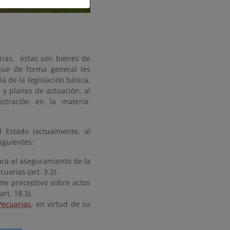
rias, éstas son bienes de
que de forma general les
á de la legislación básica,
y planes de actuación, al
stración en la materia:
 Estado (actualmente, al
siguientes:
ra el aseguramiento de la
arias (art. 3.2).
me preceptivo sobre actos
rt. 18.3).
Pecuarias
, en virtud de su