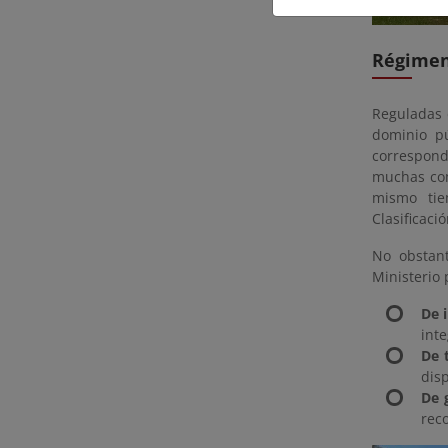
Régimen 
Reguladas 
dominio pú
corresponde
muchas com
mismo tie
Clasificaci
No obstant
Ministerio 
De 
inte
De 
dis
De 
reco