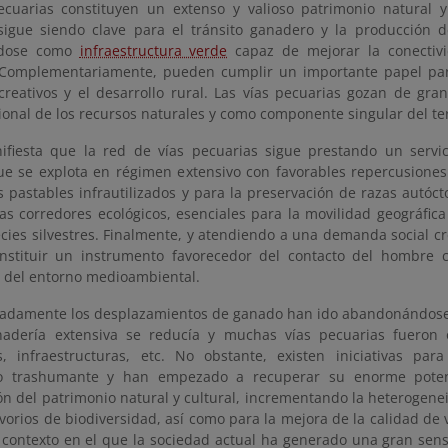
ecuarias constituyen un extenso y valioso patrimonio natural 
 sigue siendo clave para el tránsito ganadero y la producción de
ndose como
infraestructura verde
capaz de mejorar la conectivi
 Complementariamente, pueden cumplir un importante papel par
ecreativos y el desarrollo rural. Las vías pecuarias gozan de gran
ional de los recursos naturales y como componente singular del ter
ifiesta que la red de vías pecuarias sigue prestando un servi
ue se explota en régimen extensivo con favorables repercusione
s pastables infrautilizados y para la preservación de razas autó
as corredores ecológicos, esenciales para la movilidad geográfica
cies silvestres. Finalmente, y atendiendo a una demanda social cre
stituir un instrumento favorecedor del contacto del hombre c
 del entorno medioambiental.
adamente los desplazamientos de ganado han ido abandonándose 
nadería extensiva se reducía y muchas vías pecuarias fueron
s, infraestructuras, etc. No obstante, existen iniciativas pa
o trashumante y han empezado a recuperar su enorme poten
ón del patrimonio natural y cultural, incrementando la heterogene
orios de biodiversidad, así como para la mejora de la calidad de v
n contexto en el que la sociedad actual ha generado una gran sens