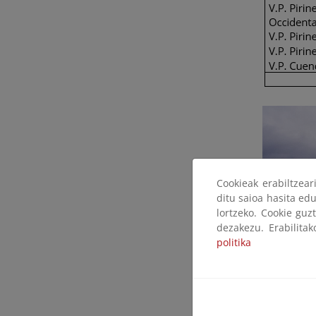
Cookieak erabiltzea
ditu saioa hasita edu
lortzeko. Cookie guz
dezakezu. Erabilita
politika