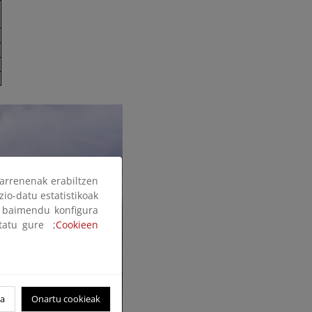
arrenenak erabiltzen
zio-datu estatistikoak
ak baimendu konfigura
ltatu gure ;
Cookieen
oa
Onartu cookieak