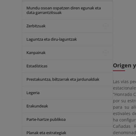
Mundu osoan ospatzen diren egunak eta
data garrantzitsuak
Zerbitzuak
Laguntza eta diru-laguntzak
Kanpainak
Origen y
Estadísticas
Prestakuntza, biltzarrak eta jardunaldiak
Las vías p
estacionale
Legeria
“Honrado Co
por su est
Erakundeak
para su al
estivales 
Parte-hartze publikoa
ha configu
Cañadas R
denominad
Planak eta estrategiak