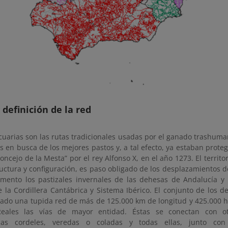
 definición de la red
ecuarias son las rutas tradicionales usadas por el ganado trashum
s en busca de los mejores pastos y, a tal efecto, ya estaban prote
ncejo de la Mesta” por el rey Alfonso X, en el año 1273. El territor
ructura y configuración, es paso obligado de los desplazamientos 
imento los pastizales invernales de las dehesas de Andalucía y
de la Cordillera Cantábrica y Sistema Ibérico. El conjunto de los
rado una tupida red de más de 125.000 km de longitud y 425.000 ha
eales las vías de mayor entidad. Éstas se conectan con o
as cordeles, veredas o coladas y todas ellas, junto con