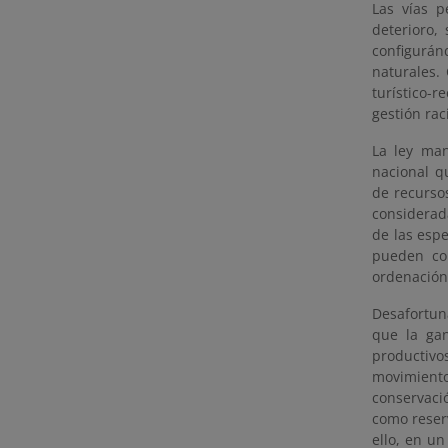
Las vías p
deterioro,
configurá
naturales.
turístico-r
gestión rac
La ley man
nacional q
de recurso
considerad
de las espe
pueden con
ordenación
Desafortun
que la ga
productivo
movimient
conservaci
como reserv
ello, en u