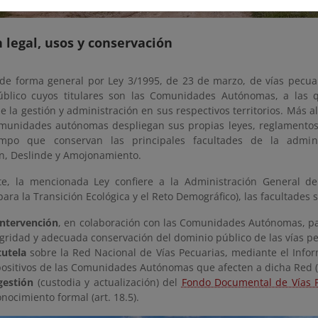
legal, usos y conservación
de forma general por Ley 3/1995, de 23 de marzo, de vías pecua
blico cuyos titulares son las Comunidades Autónomas, a las 
 la gestión y administración en sus respectivos territorios. Más all
unidades autónomas despliegan sus propias leyes, reglamentos 
mpo que conservan las principales facultades de la admini
ón, Deslinde y Amojonamiento.
e, la mencionada Ley confiere a la Administración General del
para la Transición Ecológica y el Reto Demográfico), las facultades 
intervención
, en colaboración con las Comunidades Autónomas, pa
gridad y adecuada conservación del dominio público de las vías pecu
tutela
sobre la Red Nacional de Vías Pecuarias, mediante el Infor
positivos de las Comunidades Autónomas que afecten a dicha Red (a
gestión
(custodia y actualización) del
Fondo Documental de Vías 
nocimiento formal (art. 18.5).