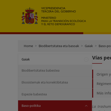
Home
Biodibertsitatea eta basoak
Gaiak
Baso-pol
Vías pe
Gaiak
Biodibertsitatea babestea
Origen y
Ekosistemak eta konektibitatea
Régimen 
Más inf
Espezie babestea
Baso-politika
La trashum