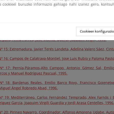
ko cookieei buruzko informazio gehiago nahi izanez gero, kontsu
º 12: Sierra Nevada. José Luis Rubio de Lucas, María José Albert
cio, Santos San José Gómez, 1995.
º 13: Pirineo Catalán. Coordinador: Xavier Roigé Ventura. Autor
 Font, María Pau Gómez, Pere Miquel Parès, Montserrat Peret, Ignas
Cookieen konfigurazi
º 14: Gúdar-Maestrazgo. Coordinador: Àlex Farnós. Autores: Jordi
gallo, Anna Porres, José Vicente Querol, Joaquim Virgili, 1993.
 15: Extremadura. Javier Terés Landeta, Adelina Valero Sáez, Cint
º 16: Campos de Calatrava-Montiel. Jose Luis Rubio y Paloma Pasto
Nº 17: Pernía-Páramos-Alto Campoo. Antonio Gómez Sal, Emili
cos y Manuel Rodríguez Pascual, 1995.
º 18: Bardenas Reales. Emilio Barco Royo, Francisco Goienetxe
Miguel Ángel Robredo Abad, 1996.
º 19: Mediterráneo. Carlos Fernández Temprado, Alex Farnós i B
íguez García, Joaquim Virgili Guardia y Jordi Arasa Centelles, 1996
º 20: Pirineo Navarro. Coordinador: Alfonso Amorena Udabe. Aut