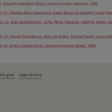
z, Eduardo González Pérez y Charo Orcoyen Abaurre, 1996.
 21: Segovia-Ávila-Salamanca. Isabel Bacaicoa Salaverri y José Marí
º 22: Bajo Guadalquivir. Cinta Pérez Figueras, Adelina Valero Sá
 23: Sierras Penibéticas. José Luis Rubio, Paloma Pastor y Juan Pa
º 24: Andía-Urbasa-Encía. Alfonso Amorena Udabe, 1998.
zio gida
Lege oharra