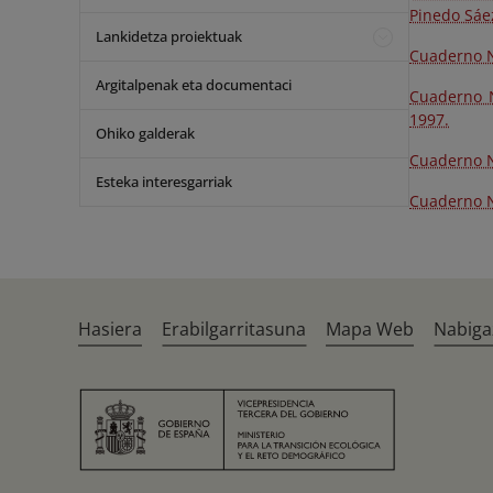
Pinedo Sáe
Lankidetza proiektuak
Cuaderno Nº
Argitalpenak eta documentaci
Cuaderno N
1997.
Ohiko galderak
Cuaderno Nº
Esteka interesgarriak
Cuaderno N
Hasiera
Erabilgarritasuna
Mapa Web
Nabiga