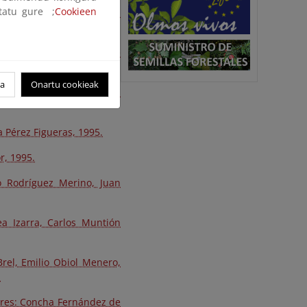
ltatu gure ;
Cookieen
 Gamboa, María del Carmen
es: Jesús Contreras, Pere
i Ros, Xavier Such, 1995.
oa
Onartu cookieak
 Arasa, José Luis Argudo,
a Pérez Figueras, 1995.
r, 1995.
o Rodríguez Merino, Juan
a Izarra, Carlos Muntión
rel, Emilio Obiol Menero,
.
ores: Concha Fernández de