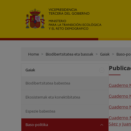
Home
Biodibertsitatea eta basoak
Gaiak
Baso-pol
Publica
Gaiak
Biodibertsitatea babestea
Cuaderno N
Cuaderno Nº
Ekosistemak eta konektibitatea
Cuaderno Nº
Espezie babestea
Cuaderno Nº
Sáez y Juan
Baso-politika