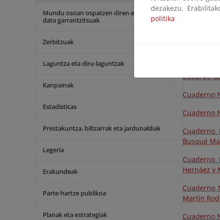
dezakezu. Erabilita
Cuaderno N
Mundu osoan ospatzen diren egunak eta
politika
Muñoz Muni
data garrantzitsuak
Cuaderno N
Zerbitzuak
Cots, Josep
Laguntza eta diru-laguntzak
Cuaderno N
Eduardo Gar
Kanpainak
Cuaderno Nº
Estadísticas
Cuaderno N
Prestakuntza, biltzarrak eta jardunaldiak
Cuaderno 
Busqué Mar
Legeria
Cuaderno N
Hernáez y 
Erakundeak
Cuaderno N
Parte-hartze publikoa
Martín Rodr
Planak eta estrategiak
Cuaderno N