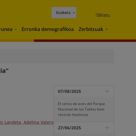
Euskera
Bilatu
runea
Erronka demografikoa
Zerbitzuak
Ingurunea
Zerbitzuak
ia"
07/08/2025
El censo de aves del Parque
Nacional de las Tablas bate
récords históricos
és Landeta, Adelina Valero
27/06/2025