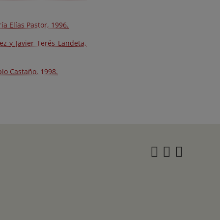
a Elías Pastor, 1996.
ez y Javier Terés Landeta,
blo Castaño, 1998.
Instagra
Twitter
Face