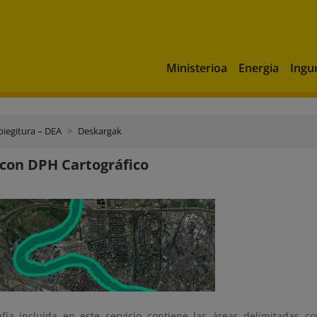
Ministerioa
Energia
Ingu
piegitura – DEA
Deskargak
con DPH Cartográfico
afía incluida en este servicio contiene las áreas delimitadas 