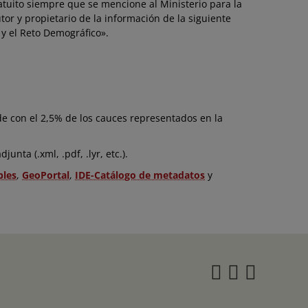
atuito siempre que se mencione al Ministerio para la
or y propietario de la información de la siguiente
 y el Reto Demográfico».
de con el 2,5% de los cauces representados en la
unta (.xml, .pdf, .lyr, etc.).
bles
,
GeoPortal
,
IDE-Catálogo de metadatos
y
Instagra
Twitter
Face