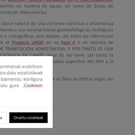
petentes en materia de aguas, así como las Zonas de
formación alfanumérica.
o cauce natural de una corriente continua o discontinua
iendo a sus características geomorfológicas, ecológicas
as y cartográficas que existan, así como las referencias
nte el
Proyecto LINDE
en su
Fase II
o un estudio de
ÚN DE TRAMITACIÓN ADMISTRATIVA, Y POR TANTO ES UNA
ONADA EN CAMPO (Fase III). No tiene, por tanto, la
gran utilidad sobre la posible superficie del DPH y la
arrenenak erabiltzen
zio-datu estatistikoak
 la Zona de Servidumbre y a la Zona de Policía según las
ak baimendu konfigura
ltatu gure ;
Cookieen
fico (647 MB)
oa
Onartu cookieak
DPH Cartográfico