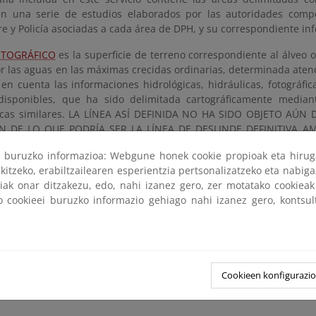
en una serie de estudios elaborados por las autoridades com
e y Policía asociadas a cada área de DPH, y su correspondiente in
RTOGRÁFICO
es la superficie de terreno correspondiente al álveo 
r las aguas en las máximas crecidas ordinarias, determinada atend
en cuenta las informaciones hidrológicas, hidráulicas, fotográfic
 disponibles, que ha sido delimitada cartográficamente media
sticas similares. LA LÍNEA ASÍ DEFINIDA NO HA SIDO OBJETO A
N DE LO QUE PODRÍA SER LA LÍNEA DE DESLINDE DEFINITIVA AMOJ
dez jurídica que el deslinde, pero sí proporciona información de 
ri buruzko informazioa: Webgune honek cookie propioak eta hirug
n de las avenidas ordinarias.
kitzeko, erabiltzailearen esperientzia pertsonalizatzeko eta nabiga
 la superficie así delimitada se calcula el área correspondiente a
tiak onar ditzakezu, edo, nahi izanez gero, zer motatako cookie
s incluidas en el RDPH.
ko cookieei buruzko informazio gehiago nahi izanez gero, kontsu
Cauces con DPH Cartográfico
Archivo Shapefile de los Cauces con DPH Cartográ
Cookieen konfigurazi
umentos de
Fichero Layer de ArcGIS (.lyr) de los Cauces con 