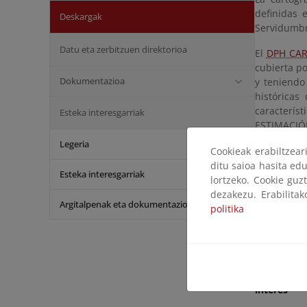
definidas 
Deskargak
Servidumbr
Datu eta zerbitzuen direktorioa
El
DPH CA
cubierta po
Dokumentazioa
y teniendo 
históricas
caracterí
Esteka interesgarriak
ESTIMACIÓ
misma vali
Legeria
Cookieak erabiltzea
localizació
ditu saioa hasita edu
Esteka interesgarriak
A partir de
lortzeko. Cookie guz
definicione
dezakezu. Erabilita
Argitalpenak eta dokumentazioa
politika
Título
Suministro
Otros doc
interés