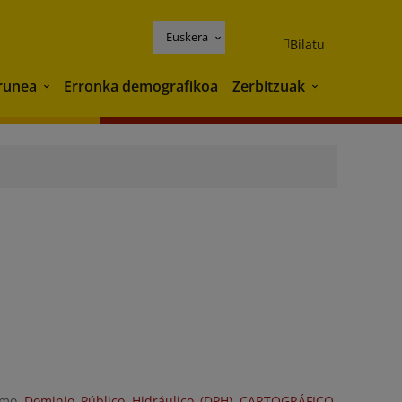
Euskera
Bilatu
runea
Erronka demografikoa
Zerbitzuak
Ingurunea
Zerbitzuak
como
Dominio Público Hidráulico (DPH) CARTOGRÁFICO
,