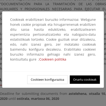
“DOCUMENTACIÓN PARA LA TRAMITACIÓN DE LAS OBRAS
AUXILIARES Y PROVISIONALES NECESARIAS PARA EJECUTAR EL
PROYECTO DE REMODELACIÓN Y MEJORA DEL EMISARIO
SUBAMRINO DE ADEJE-ARONA”, en zona de dominio público
Cookieak erabiltzeari buruzko informazioa: Webgune
marítimo-terrestre, en los TT.MM. de Adeje y Arona.
honek cookie propioak eta hirugarrenenak erabiltzen
ditu saioa hasita edukitzeko, erabiltzailearen
Lo que se hace público para que en el plazo de veinte (20) días, a
esperientzia pertsonalizatzeko eta nabigazio-datu
contar desde el siguiente al de la publicación de este Anuncio en
estatistikoak lortzeko. Cookie guztiak onar ditzakezu,
el Boletín Oficial de la Provincia, las personas o entidades que se
edo, nahi izanez gero, zer motatako cookieak
consideren afectadas, puedan presentar las reclamaciones que
baimendu konfigura dezakezu. Erabilitako cookieei
estimen pertinentes, a cuyo efecto el proyecto antes citado estará
buruzko informazio gehiago nahi izanez gero,
de manifiesto en esta página, así como en sus oficinas, ubicadas
kontsultatu gure ;
Cookieen politika
en la Rambla de Santa Cruz 169 de Santa Cruz de Tenerife, en
horas de despacho y en los Ayuntamientos de Adeje y Arona.
Lekualdatze epea
Cookieen konfigurazioa
Onartu cookieak
Deadline for submitting documents from
astelehena, otsaila 10
2020
until
ostirala, martxoa 06, 2020