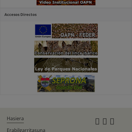
Accesos Directos
Hasiera
Instagr
Twitte
Fac
Erabilgarritasuna