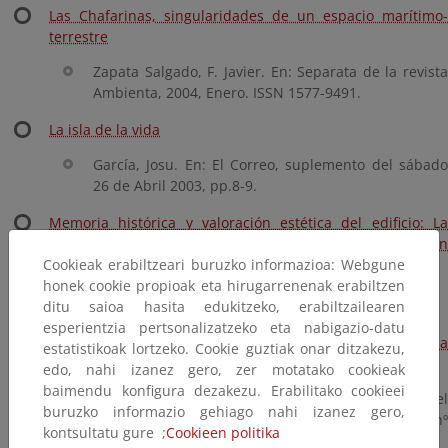
Las Chafarinas, singularidades de un espacio marítimo-
terrestre
Zapata Salgado, F. Javier. En: Separata de la revista
Ambienta, 2004, Enero. ISSN 1577-9491.
La isla de la vida
García, Josu. En: El Correo, suplemento del sábado
26 de Abril 2003, pp.8-9.
Memoria histórica y valoración estética del edificio: La
Iglesia de la Inmaculada Concepción de Chafarinas, un
monumento histórico-artístico en un espacio natural
Cookieak erabiltzeari buruzko informazioa: Webgune
honek cookie propioak eta hirugarrenenak erabiltzen
2003, 42 p.
ditu saioa hasita edukitzeko, erabiltzailearen
esperientzia pertsonalizatzeko eta nabigazio-datu
Algo más de doscientos años de preocupación por la
estatistikoak lortzeko. Cookie guztiak onar ditzakezu,
naturaleza en Melilla y su tierra
edo, nahi izanez gero, zer motatako cookieak
baimendu konfigura dezakezu. Erabilitako cookieei
González Bueno, Antonio. En: Aldaba: revista del
buruzko informazio gehiago nahi izanez gero,
Centro Asociado de la UNED de Melilla, 1989, nº
kontsultatu gure ;
Cookieen politika
13, pp. 11-27. ISSN 0213-7925.