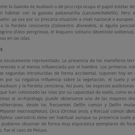
te la Gaviota de Audouin o de pico rojo ocupa el papel estelar den
l hábitat con la gaviota patiamarilla (Larus
michahellis
). Pero 
alor, ya sea por su precaria situación a nivel nacional o europeo 
 a la Pardela cenicienta (
Calonectris diomedea
), al Aguila pescad
egrino (
Falco peregrinus
), el Roquero solitario (
Monticola solitarius
)
as en las islas.
S
o escasamente representado. La presencia de los mamíferos terres
avorecida o al menos influenciada por el hombre. Los primeros in
las segundas introducidas de forma accidental, suponen hoy en
ón por su negativa influencia sobre la vegetación, el suelo y el
 Audouin y la Pardela ceniciena. Así pues, las especies autócton
 que han colonizado las islas por su capacidad de vuelo, como es 
imas al archipiélago, puede observarse una de las mayores div
diterráneo, desde los frecuentes Delfín común y Delfín mula
Physeter macrocephalus
), Orca (
Orcinus orca
), y Rorcual común (
Bal
Ziphius cavirostris
) debe ser habitual aunque su presencia suele p
 pudieron observar de forma muy esporádica ejemplares de foca
, fue el caso de Peluso.