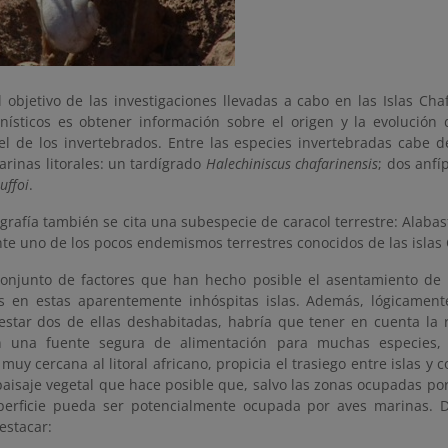
l objetivo de las investigaciones llevadas a cabo en las Islas Cha
nísticos es obtener información sobre el origen y la evolución
el de los invertebrados. Entre las especies invertebradas cabe d
rinas litorales: un tardígrado
Halechiniscus chafarinensis
; dos anf
uffoi
.
ografía también se cita una subespecie de caracol terrestre: Alabas
te uno de los pocos endemismos terrestres conocidos de las islas 
conjunto de factores que han hecho posible el asentamiento de
s en estas aparentemente inhóspitas islas. Además, lógicament
estar dos de ellas deshabitadas, habría que tener en cuenta la
n una fuente segura de alimentación para muchas especies, s
 muy cercana al litoral africano, propicia el trasiego entre islas y 
 paisaje vegetal que hace posible que, salvo las zonas ocupadas 
perficie pueda ser potencialmente ocupada por aves marinas. D
stacar: