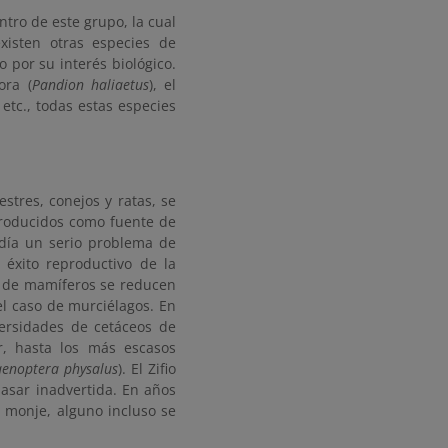
tro de este grupo, la cual
existen otras especies de
o por su interés biológico.
ora (
Pandion haliaetus
), el
, etc., todas estas especies
tres, conejos y ratas, se
troducidos como fuente de
 día un serio problema de
 éxito reproductivo de la
as de mamíferos se reducen
el caso de murciélagos. En
ersidades de cetáceos de
r, hasta los más escasos
aenoptera physalus
). El Zifio
asar inadvertida. En años
 monje, alguno incluso se