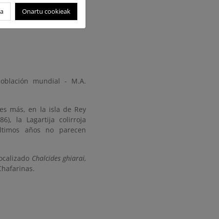
oa
Onartu cookieak
población mundial - M.A.
es más, en la isla de Rey
6), la Lagartija colirroja
últimos años no parecen
ocalizado
Chalcides ghiarai,
Chafarinas.