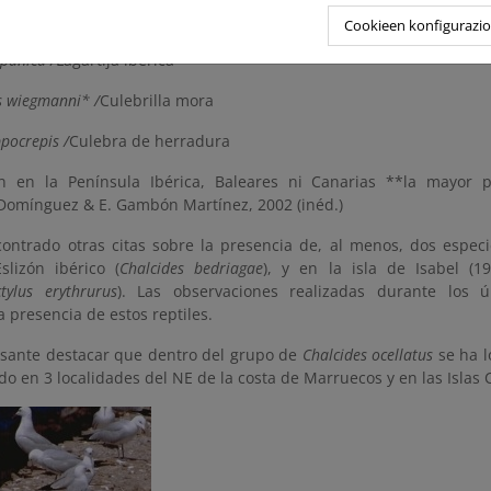
rallelus* /
Eslizón de Chafarinas**
Cookieen konfigurazi
spanica /
Lagartija ibérica
s wiegmanni* /
Culebrilla mora
pocrepis /
Culebra de herradura
n en la Península Ibérica, Baleares ni Canarias **la mayor 
Domínguez & E. Gambón Martínez, 2002 (inéd.)
ontrado otras citas sobre la presencia de, al menos, dos especi
slizón ibérico (
Chalcides bedriagae
), y en la isla de Isabel (198
tylus erythrurus
). Las observaciones realizadas durante los 
a presencia de estos reptiles.
resante destacar que dentro del grupo de
Chalcides ocellatus
se ha l
do en 3 localidades del NE de la costa de Marruecos y en las Islas 