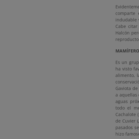
Evidentemen
comparte e
indudable v
Cabe citar
Halcón per
reproductor
MAMÍFERO
Es un grup
ha visto f
alimento, 
conservaci
Gaviota de
a aquellas
aguas próx
todo el me
Cachalote (
de Cuvier (
pasados se
hizo famoso