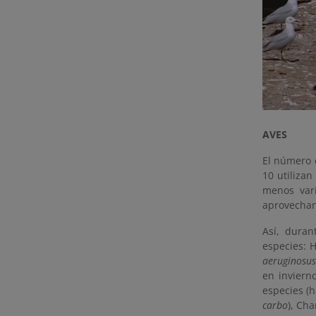
AVES
El número d
10 utiliza
menos vari
aprovechan
Así, duran
especies: H
aeruginosus
en inviern
especies (
carbo
), Cha