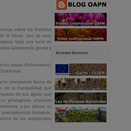
farinas sobre los distintos
 de la fauna. Uno de esos
estacar toda una serie de
ípodos
Gammarella garciai
y
Accesos Directos
trina soluta chafarinensis,
Chafarinas.
 una interesante fauna de
e, de la tranquilidad que
 riqueza de sus aguas que
u privilegiada situación
continente, y por último, su
por asentamientos humanos,
entro de los vertebrados