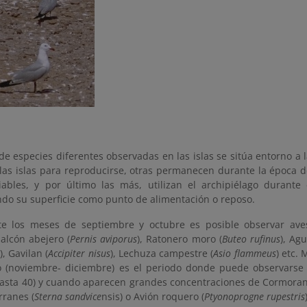
e especies diferentes observadas en las islas se sitúa entorno a l
n las islas para reproducirse, otras permanecen durante la época 
ables, y por último las más, utilizan el archipiélago durante
do su superficie como punto de alimentación o reposo.
te los meses de septiembre y octubre es posible observar ave
alcón abejero (
Pernis aviporus
), Ratonero moro (
Buteo rufinus
), Agu
), Gavilan (
Accipiter nisus
), Lechuza campestre (
Asio flammeus
) etc.
o (noviembre- diciembre) es el periodo donde puede observarse
hasta 40) y cuando aparecen grandes concentraciones de Cormoran
rranes (
Sterna sandvice
nsis) o Avión roquero (
Ptyonoprogne rupestris