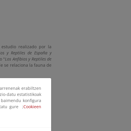
estudio realizado por la
bios y Reptiles de España y
o "
Los Anfibios y Reptiles de
de se relaciona la fauna de
arrenenak erabiltzen
zio-datu estatistikoak
ak baimendu konfigura
ltatu gure ;
Cookieen