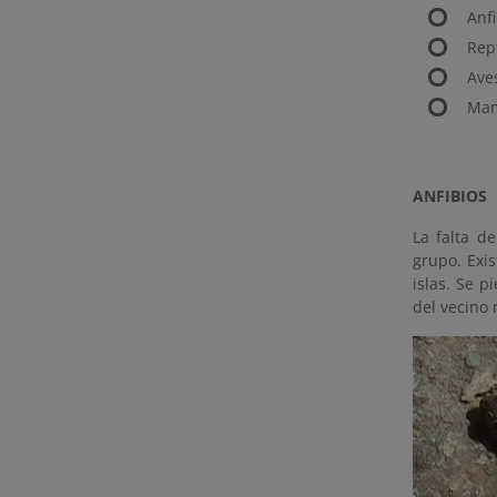
Anfi
Rept
Ave
Mam
ANFIBIOS
La falta d
grupo. Exis
islas. Se 
del vecino 