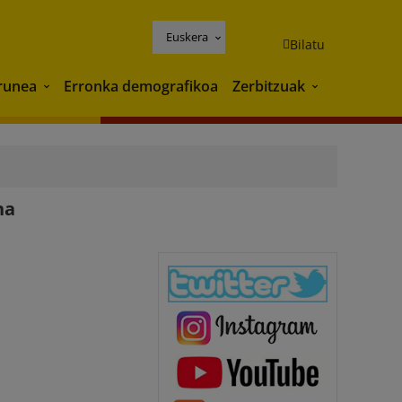
Euskera
Bilatu
runea
Erronka demografikoa
Zerbitzuak
Ingurunea
Zerbitzuak
na