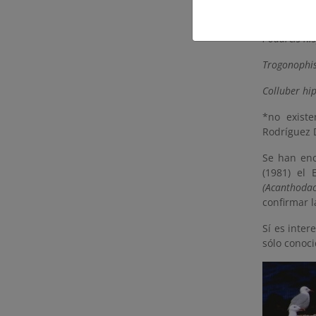
Chalcides pa
Podarcis hi
Trogonophi
Colluber hip
*no existe
Rodríguez 
Se han enc
(1981) el E
(Acanthodac
confirmar l
Sí es inte
sólo conoci