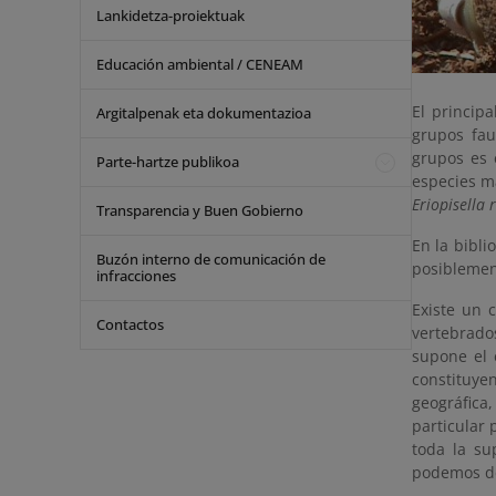
Lankidetza-proiektuak
Educación ambiental / CENEAM
El principa
Argitalpenak eta dokumentazioa
grupos fau
grupos es 
Parte-hartze publikoa
especies ma
Eriopisella r
Transparencia y Buen Gobierno
En la bibli
Buzón interno de comunicación de
posiblemen
infracciones
Existe un 
Contactos
vertebrado
supone el 
constituye
geográfica,
particular
toda la su
podemos de