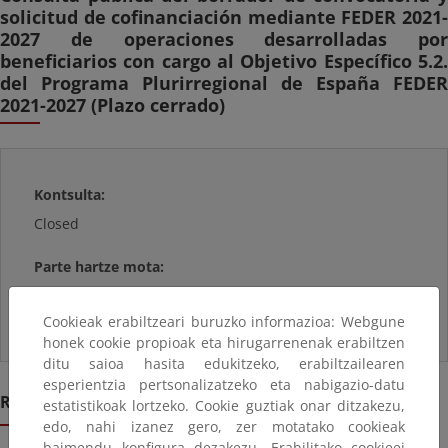
solicitud de cofinanciación mediante FEDER 2021-
2027 de operaciones desarrolladas por
beneficiarios con cargo al Objetivo Específico 5.2.
del Programa Plurirregional de España FEDER
2021-2027 (Plazo cerrado)
Kontsulta:
Closed
Parte hartze mota:
Participaciones Públicas
Cookieak erabiltzeari buruzko informazioa: Webgune
honek cookie propioak eta hirugarrenenak erabiltzen
ditu saioa hasita edukitzeko, erabiltzailearen
esperientzia pertsonalizatzeko eta nabigazio-datu
Resumen
estatistikoak lortzeko. Cookie guztiak onar ditzakezu,
edo, nahi izanez gero, zer motatako cookieak
baimendu konfigura dezakezu. Erabilitako cookieei