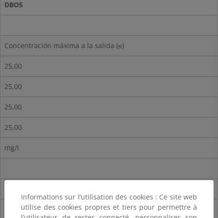
DBO5
Concentración máxima a la salida (≤)
25,00
25,00
25,00
25,00
mg/l
% Reducción (>)
Informations sur l’utilisation des cookies : Ce site web
utilise des cookies propres et tiers pour permettre à
70-90
l’utilisateur de rester connecté, personnaliser son