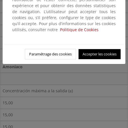
expérience et pour obtenir des données statistiques
70-90
de navigation. L’utilisateur peut accepter tous les
cookies ou, s’il préfère, configurer le type de cookies
70-90
qu’il accepte. Pour plus d’informations sur les cookies
utilisés, consulter notre
Politique de Cookies
70-90
%
Paramétrage des cookies
Accepter les cookies
Amoniaco
Concentración máxima a la salida (≤)
15,00
15,00
15,00