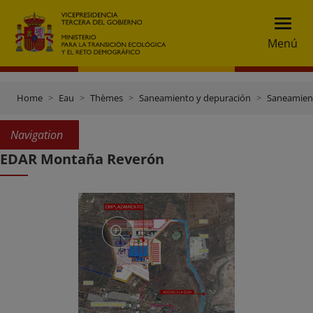
Menú
Home
Eau
Thèmes
Saneamiento y depuración
Saneamient
Navigation
EDAR Montaña Reverón