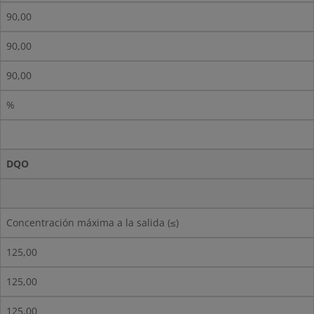
90,00
90,00
90,00
%
DQO
Concentración máxima a la salida (≤)
125,00
125,00
125,00