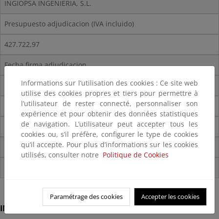
INGIOPSA INGENIERIA, S.L.
Presupuesto adjudicacion (IVA incluido)
427.722,97
Fecha firma adjudicacion
Informations sur l’utilisation des cookies : Ce site web
Miércoles, 27 Julio, 2022
utilise des cookies propres et tiers pour permettre à
l’utilisateur de rester connecté, personnaliser son
SITUACIÓN
expérience et pour obtenir des données statistiques
de navigation. L’utilisateur peut accepter tous les
Estudios previos (fase II)
cookies ou, s’il préfère, configurer le type de cookies
qu’il accepte. Pour plus d’informations sur les cookies
Proyecto constructivo (adenda)
utilisés, consulter notre
Politique de Cookies
Paramétrage des cookies
Accepter les cookies
INTERÉS GENERAL