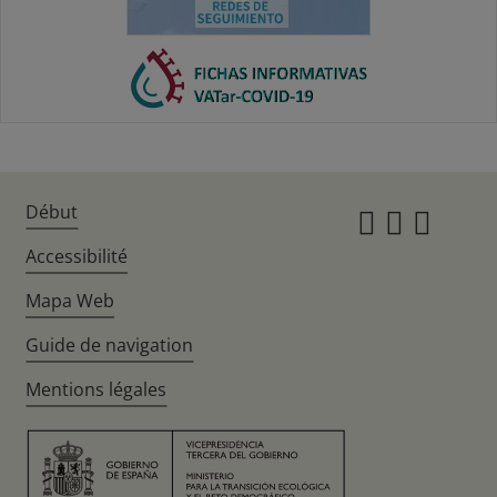
Début
Instagr
Twitte
Fac
Accessibilité
Mapa Web
Guide de navigation
Mentions légales