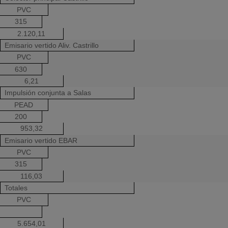
PVC
315
2.120,11
Emisario vertido Aliv. Castrillo
PVC
630
6,21
Impulsión conjunta a Salas
PEAD
200
953,32
Emisario vertido EBAR
PVC
315
116,03
Totales
PVC
5.654,01