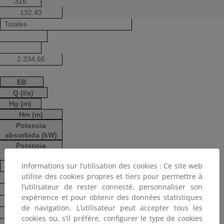
315
132,43
Totales
2.334,66
EB
Q (l/s)
Hg (m)
Hm (m)
Potencia
absorbida (kW)
Potencia
instalada (kW)
Informations sur l’utilisation des cookies : Ce site web
Palacios
utilise des cookies propres et tiers pour permettre à
15,79
l’utilisateur de rester connecté, personnaliser son
11,60
expérience et pour obtenir des données statistiques
19,37
de navigation. L’utilisateur peut accepter tous les
8,96
cookies ou, s’il préfère, configurer le type de cookies