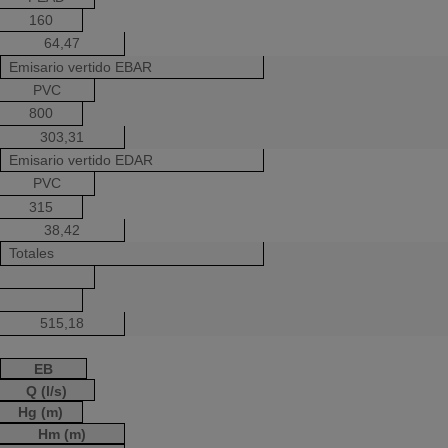
160
64,47
Emisario vertido EBAR
PVC
800
303,31
Emisario vertido EDAR
PVC
315
38,42
Totales
515,18
EB
Q (l/s)
Hg (m)
Hm (m)