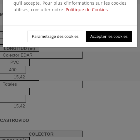
9,00
qu’il accepte. Pour plus d’informations sur les cookies
utilisés, consulter notre
Politique de Cookies
MONASTERIO DE LA SIERRA
COLECTOR
TIPOLOGÍA
Paramétrage des cookies
Accepter les cookies
DN (mm)
LONGITUD (m)
Colector EDAR
PVC
400
15,42
Totales
15,42
CASTROVIDO
COLECTOR