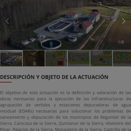
1/8
DESCRIPCIÓN Y OBJETO DE LA ACTUACIÓN
El objetivo de esta actuación es la definición y valoración de las
obras necesarias para la ejecución de las infraestructuras de
agrupación de vertidos y estaciones depuradoras de agua
residual (EDARs) necesarias para solucionar los problemas de
saneamiento y depuración de los municipios de Regumiel de la
Sierra, Canicosa de la Sierra, Quintanar de la Sierra, Vilviestre del
Pinar, Palacios de la Sierra, Monasterio de la Sierra, Castrillo de la