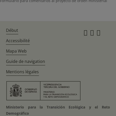
Formulario para comentarios al proyecto de orden ministerial
Début
Instagr
Twitte
Fac
Accessibilité
Mapa Web
Guide de navigation
Mentions légales
Ministerio para la Transición Ecológica y el Reto
Demográfico