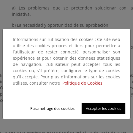
a) Los problemas que se pretenden solucionar con la
iniciativa.
b) La necesidad y oportunidad de su aprobación.
c) Los objetivos de la norma.
Informations sur l’utilisation des cookies : Ce site web
utilise des cookies propres et tiers pour permettre à
d) Las posibles soluciones alternativas regulatorias y no
l’utilisateur de rester connecté, personnaliser son
regulatorias.
expérience et pour obtenir des données statistiques
de navigation. L’utilisateur peut accepter tous les
cookies ou, s’il préfère, configurer le type de cookies
En cumplimiento de dicho precepto, se pone a disposición de los
qu’il accepte. Pour plus d’informations sur les cookies
interesados un documento informativo relativo a una futura
utilisés, consulter notre
Politique de Cookies
Orden Ministerial por la que se establecen las normas generales
para eximir de autorización al compostaje doméstico y
comunitario, a efectos de recabar su opinión al respecto.
Paramétrage des cookies
Accepter les cookies