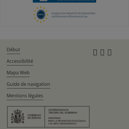
Début
Instagr
Twitte
Fac
Accessibilité
Mapa Web
Guide de navigation
Mentions légales