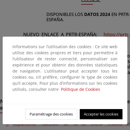
DISPONIBLES LOS
DATOS 2024
EN PRTR-
ESPAÑA.
NUEVO ENLACE A PRTR-ESPAÑA:
https://prtr-
es.miteco.gob.es/
Informations sur l’utilisation des cookies : Ce site web
utilise des cookies propres et tiers pour permettre à
Para cualquier consulta, pueden dirigirse al nuevo
l’utilisateur de rester connecté, personnaliser son
correo: Registro de Emisiones y Fuentes
expérience et pour obtenir des données statistiques
Contaminantes
bzn-prtr-es@miteco.es
o bien al
de navigation. L’utilisateur peut accepter tous les
teléfono
: 91 749 91 30
de lunes a viernes de 9:00 h. 
cookies ou, s’il préfère, configurer le type de cookies
14:00 h.
qu’il accepte. Pour plus d’informations sur les cookies
utilisés, consulter notre
Politique de Cookies
Normativa relativa al Registro Europeo de
emisiones y transferencias de contaminantes
Paramétrage des cookies
Accepter les cookies
Reglamento 166/2006, de 18 de enero, relativo al