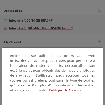
Destacados
Infografía "¿CONOCES REACH?"
Infografía "¿QUÉ SON LOS FITOSANITARIOS?"
11/07/2025
La vicepresidenta Sara Aagesen anuncia una inversión de 32 millones de
euros para restaurar bosques en decaimiento
Informations sur l’utilisation des cookies : Ce site web
utilise des cookies propres et tiers pour permettre à
31/01/2023
l’utilisateur de rester connecté, personnaliser son
expérience et pour obtenir des données statistiques
El MITECO evalúa todos los expedientes de renovables de su competencia
de navigation. L’utilisateur peut accepter tous les
que debían obtener la Declaración Ambiental antes del 25 de enero
cookies ou, s’il préfère, configurer le type de cookies
qu’il accepte. Pour plus d’informations sur les cookies
Noticias sobre Calidad y evaluación ambiental
utilisés, consulter notre
Politique de Cookies
Ver todas las noticias