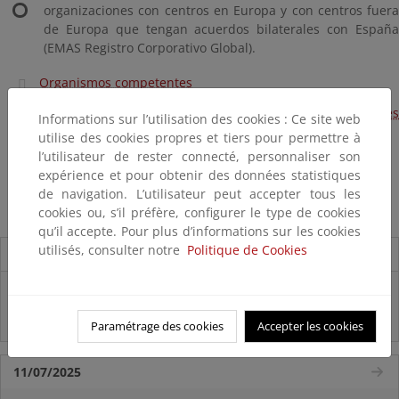
organizaciones con centros en Europa y con centros fuera
de Europa que tengan acuerdos bilaterales con España
(EMAS Registro Corporativo Global).
Organismos competentes
Organismo de acreditación de verificadores
Informations sur l’utilisation des cookies : Ce site web
medioambientales
utilise des cookies propres et tiers pour permettre à
l’utilisateur de rester connecté, personnaliser son
Organizaciones registradas
expérience et pour obtenir des données statistiques
de navigation. L’utilisateur peut accepter tous les
Promoción
cookies ou, s’il préfère, configurer le type de cookies
qu’il accepte. Pour plus d’informations sur les cookies
utilisés, consulter notre
Politique de Cookies
Destacados
Infografía "¿CONOCES REACH?"
Infografía "¿QUÉ SON LOS FITOSANITARIOS?"
Paramétrage des cookies
Accepter les cookies
11/07/2025