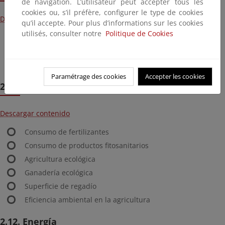
de navigation. L’utilisateur peut accepter tous les
cookies ou, s’il préfère, configurer le type de cookies
Descargar contenido
qu’il accepte. Pour plus d’informations sur les cookies
utilisés, consulter notre
Politique de Cookies
Generación de residuos municipales
Tratamiento de residuos municipales
Reciclaje y valorización de residuos de envases
Paramétrage des cookies
Accepter les cookies
2.11 Agricultura
Descargar contenido
Consumo de fertilizantes
Consumo de productos fitosanitarios
Agricultura ecológica
Ganadería ecológica
Superficie de regadío
Eficiencia ambiental en la agricultura
2.12. Energía