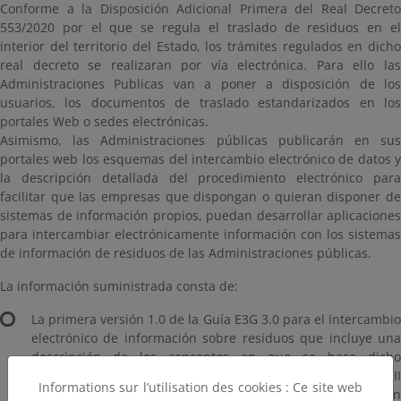
Conforme a la Disposición Adicional Primera del Real Decreto
553/2020 por el que se regula el traslado de residuos en el
interior del territorio del Estado, los trámites regulados en dicho
real decreto se realizaran por vía electrónica. Para ello las
Administraciones Publicas van a poner a disposición de los
usuarios, los documentos de traslado estandarizados en los
portales Web o sedes electrónicas.
Asimismo, las Administraciones públicas publicarán en sus
portales web los esquemas del intercambio electrónico de datos y
la descripción detallada del procedimiento electrónico para
facilitar que las empresas que dispongan o quieran disponer de
sistemas de información propios, puedan desarrollar aplicaciones
para intercambiar electrónicamente información con los sistemas
de información de residuos de las Administraciones públicas.
La información suministrada consta de:
La primera versión 1.0 de la Guía E3G 3.0 para el intercambio
electrónico de información sobre residuos que incluye una
descripción de los conceptos en que se basa dicho
intercambio de información. Esta guía incluye un anexo III
Informations sur l’utilisation des cookies : Ce site web
relativo a la interpretación de los esquemas. En una versión