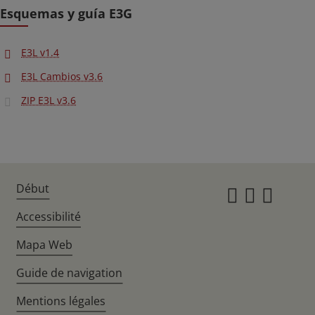
Esquemas y guía E3G
E3L v1.4
E3L Cambios v3.6
ZIP E3L v3.6
Début
Instagr
Twitte
Fac
Accessibilité
Mapa Web
Guide de navigation
Mentions légales