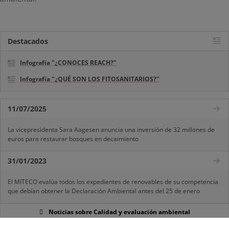
Destacados
Infografía "¿CONOCES REACH?"
Infografía "¿QUÉ SON LOS FITOSANITARIOS?"
11/07/2025
La vicepresidenta Sara Aagesen anuncia una inversión de 32 millones de
euros para restaurar bosques en decaimiento
31/01/2023
El MITECO evalúa todos los expedientes de renovables de su competencia
que debían obtener la Declaración Ambiental antes del 25 de enero
Noticias sobre Calidad y evaluación ambiental