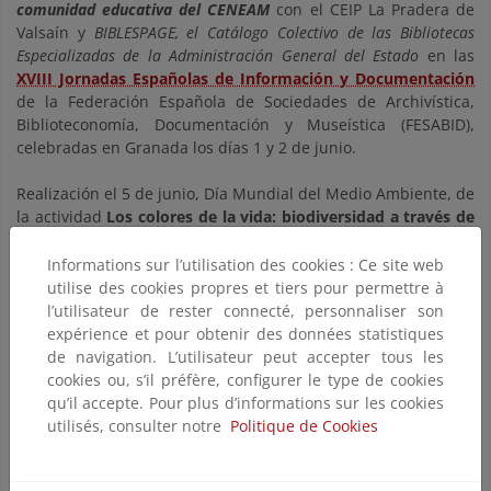
comunidad educativa
del CENEAM
con el CEIP La Pradera de
Valsaín y
BIBLESPAGE, el Catálogo Colectivo de las Bibliotecas
Especializadas de la Administración General del Estado
en las
XVIII Jornadas Españolas de Información y Documentación
de la Federación Española de Sociedades de Archivística,
Biblioteconomía, Documentación y Museística (FESABID),
celebradas en Granada los días 1 y 2 de junio.
Realización el 5 de junio, Día Mundial del Medio Ambiente, de
la actividad
Los colores de la vida: biodiversidad a través de
la clave dicotómica
del Proyecto BIBLIODS con el alumnado
de 5º y 6º de primaria de la Comunidad Aprendizaje de
Informations sur l’utilisation des cookies : Ce site web
Valsain. Se trataron temas de biodiversidad, taxonomía, clave
utilise des cookies propres et tiers pour permettre à
dicotómica y esos conocimientos se pusieron en práctica en el
l’utilisateur de rester connecté, personnaliser son
Arboreto Máximo Laguna.
expérience et pour obtenir des données statistiques
de navigation. L’utilisateur peut accepter tous les
Seminario online
conjunto del Grupo de Comunicación de
cookies ou, s’il préfère, configurer le type de cookies
la Red Eionet de la Agencia Europea de Medio Ambiente con
qu’il accepte. Pour plus d’informations sur les cookies
el grupo State of the Environment (SoE)
el 8 de junio de
utilisés, consulter notre
Politique de Cookies
2023, sobre
"Comunicación científica y participación de los
jóvenes".
Este seminario combina dos de los temas que se