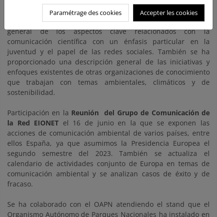
identificaron como prioritarios en la reunión anual del Grupo
Eionet el año pasado y tendrá una segunda parte más
Paramétrage des cookies
Accepter les cookies
interactiva en septiembre. Se ha realizado una descripción
general de los aspectos clave relacionados con la
comunicación científica con un énfasis particular en la
juventud y el papel de las redes sociales. También se ha
proporcionado una descripción general de las iniciativas y
enfoques existentes de otras organizaciones de conocimiento
que trabajan con temas ambientales, climáticos y de
sostenibilidad.
Participación en la
Reunión del Grupo de Comunicación de
la Red EIONET
el 16 de junio en la que se exponen las
acciones de comunicación ambiental de varios países, entre
ellos España, ya que asumimos la Presidencia Europea el
segundo semestre del 2023. También se actualiza el
calendario de actividades conjunto de Europa en temas de
comunicación ambiental y se analizan casos de éxito y de
fracaso.
Se ha colaborado con el OAPN atendiendo el stand que el
Organismo Autónomo de Parques Nacionales ha instalado en