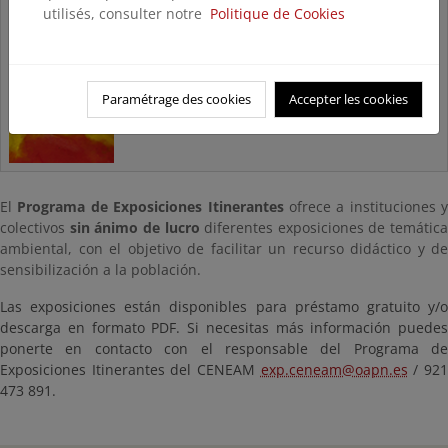
utilisés, consulter notre
Politique de Cookies
Histórico. Exposiciones sólo
para visualización
Paramétrage des cookies
Accepter les cookies
El
Programa de Exposiciones Itinerantes
ofrece a instituciones y
colectivos
sin ánimo de lucro
diferentes exposiciones de temática
ambiental, con el objetivo de facilitar un recurso didáctico y de
sensibilización a la población.
Las exposiciones están disponibles para préstamo gratuito y/o
descarga en formato PDF. Si necesitas más información puedes
ponerte en contacto con el responsable del Programa de
Exposiciones Itinerantes del CENEAM
exp.ceneam@oapn.es
/ 92
473 891.