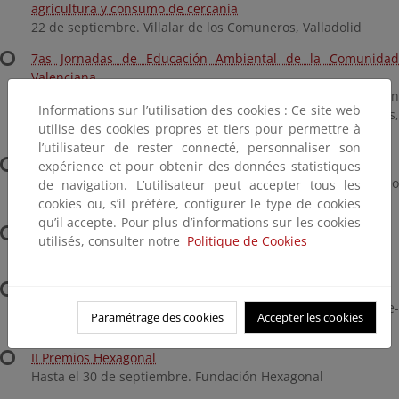
agricultura y consumo de cercanía
22 de septiembre. Villalar de los Comuneros, Valladolid
7as Jornadas de Educación Ambiental de la Comunidad
Valenciana
22 y 23 de septiembre, La Harinera (València Innovation
Informations sur l’utilisation des cookies : Ce site web
Capital, C/ de Joan Verdeguer, 116, Poblados Marítimos,
utilise des cookies propres et tiers pour permettre à
València).
l’utilisateur de rester connecté, personnaliser son
Llamada abierta a casos inspiradores
expérience et pour obtenir des données statistiques
Hasta el 25 de septiembre. Red Española de Desarrollo
de navigation. L’utilisateur peut accepter tous les
Sostenible
cookies ou, s’il préfère, configurer le type de cookies
qu’il accepte. Pour plus d’informations sur les cookies
EMSEA Annual Conference 2026
utilisés, consulter notre
Politique de Cookies
30 de septiembre al 2 de octubre, ICM-CSIC de Barcelona
12ª edición de los Premios Aprendizaje-Servicio
hasta el 30 de septiembre. Red Española de Aprendizaje-
Paramétrage des cookies
Accepter les cookies
Servicio y Educo
II Premios Hexagonal
Hasta el 30 de septiembre. Fundación Hexagonal