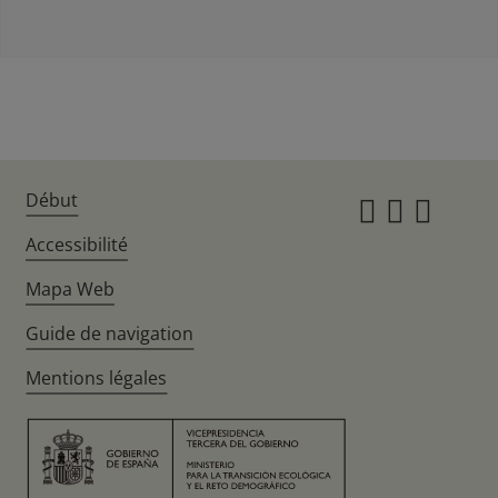
Début
Instagr
Twitte
Fac
Accessibilité
Mapa Web
Guide de navigation
Mentions légales