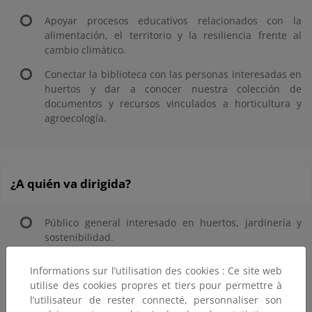
Apoyar procesos educativos relacionados con la
alimentación, el territorio y la resiliencia frente al
cambio climático.
Conectar la biblioteca con las personas interesadas en
huertos y dar a conocer nuestra colección de
documentos y recursos vinculados a horticultura y
agroecología.
¿A quién va dirigida?
Público general interesado en huertos, jardinería y
sostenibilidad.
Centros educativos y entidades que realicen proyectos
Informations sur l’utilisation des cookies : Ce site web
de educación ambiental.
utilise des cookies propres et tiers pour permettre à
l’utilisateur de rester connecté, personnaliser son
Agricultores/as y hortelanas/os, tanto aficionados