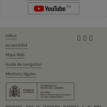
Début
Instagr
Twitte
Fac
Accessibilité
Mapa Web
Guide de navigation
Mentions légales
Ministerio para la Transición Ecológica y el Reto