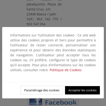
Jabalquinto. Plaza de
Santa Cruz, s/n
23440 Baeza / Jaén
Telf.: 953 742 775 /
953 747 054
Web
/
Facebook
biblioteca.baeza@unia.es
Informations sur l’utilisation des cookies : Ce site web
Acceso: Libre
utilise des cookies propres et tiers pour permettre à
l’utilisateur de rester connecté, personnaliser son
Acceso directo
expérience et pour obtenir des données statistiques
de navigation. L’utilisateur peut accepter tous les
cookies ou, s’il préfère, configurer le type de cookies
qu’il accepte. Pour plus d’informations sur les cookies
utilisés, consulter notre
Politique de Cookies
Paramétrage des cookies
Accepter les cookies