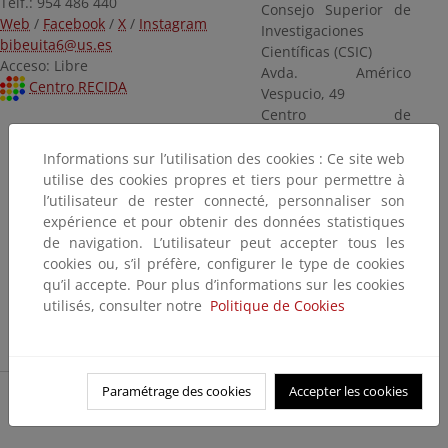
Telf.: 954 486 440
Consejo Superior de
Web
/
Facebook
/
X
/
Instagram
Investigaciones
bibeuita6@us.es
Científicas (CSIC)
Acceso: Libre
Avda. Américo
Centro RECIDA
Vespucio, 49
Centro de
Investigaciones Isla
de La Cartuja
Informations sur l’utilisation des cookies : Ce site web
41092 Sevilla
utilise des cookies propres et tiers pour permettre à
Telf.: 954 489 504
l’utilisateur de rester connecté, personnaliser son
Fax: 954 621 125
expérience et pour obtenir des données statistiques
Web
de navigation. L’utilisateur peut accepter tous les
bibcartu@ciccartuja.es
cookies ou, s’il préfère, configurer le type de cookies
Acceso: Libre
qu’il accepte. Pour plus d’informations sur les cookies
Centro RECIDA
utilisés, consulter notre
Politique de Cookies
Paramétrage des cookies
Accepter les cookies