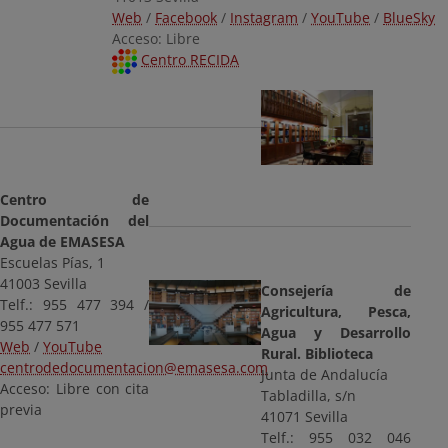
Web
/
Facebook
/
Instagram
/
YouTube
/
BlueSky
Acceso: Libre
Centro RECIDA
Centro de
Documentación del
Agua de EMASESA
Escuelas Pías, 1
41003 Sevilla
Consejería de
Telf.: 955 477 394 /
Agricultura, Pesca,
955 477 571
Agua y Desarrollo
Web
/
YouTube
Rural. Biblioteca
centrodedocumentacion@emasesa.com
Junta de Andalucía
Acceso: Libre con cita
Tabladilla, s/n
previa
41071 Sevilla
Telf.: 955 032 046