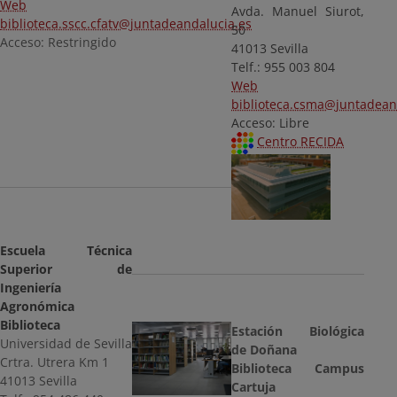
Web
Avda. Manuel Siurot,
biblioteca.sscc.cfatv@juntadeandalucia.es
50
Acceso: Restringido
41013 Sevilla
Telf.: 955 003 804
Web
biblioteca.csma@juntadean
Acceso: Libre
Centro RECIDA
Escuela Técnica
Superior de
Ingeniería
Agronómica
Biblioteca
Estación Biológica
Universidad de Sevilla
de Doñana
Crtra. Utrera Km 1
Biblioteca Campus
41013 Sevilla
Cartuja