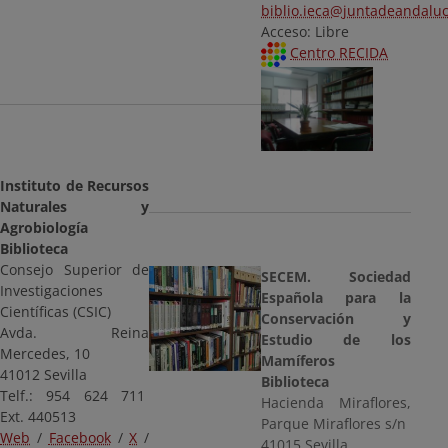
biblio.ieca@juntadeandaluc
Acceso: Libre
Centro RECIDA
Instituto de Recursos
Naturales y
Agrobiología
Biblioteca
Consejo Superior de
SECEM. Sociedad
Investigaciones
Española para la
Científicas (CSIC)
Conservación y
Avda. Reina
Estudio de los
Mercedes, 10
Mamíferos
41012 Sevilla
Biblioteca
Telf.: 954 624 711
Hacienda Miraflores,
Ext. 440513
Parque Miraflores s/n
Web
/
Facebook
/
X
/
41015 Sevilla