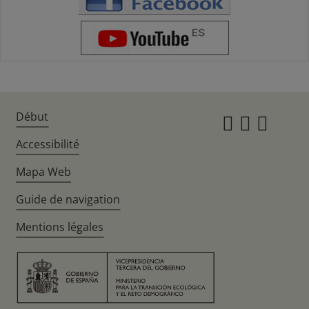
Début
Instagr
Twitte
Fac
Accessibilité
Mapa Web
Guide de navigation
Mentions légales