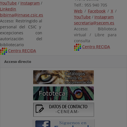
YouTube
/
Instagram
/
Telf.: 955 940 705
Linkedin
Web
/
Facebook
/
X
/
bibirna@irnase.csic.es
YouTube
/
Instagram
Acceso: Restringido al
secretaria@secem.es
personal del CSIC y
Acceso: Biblioteca
excepciones con
virtual / Libre para
autorización del
consulta
bibliotecario
Centro RECIDA
Centro RECIDA
Acceso directo