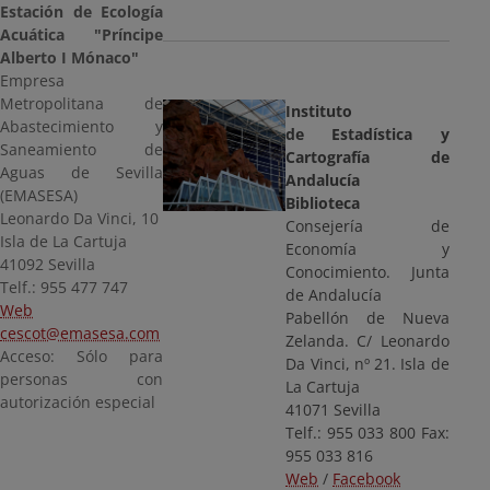
Estación de Ecología
Acuática "Príncipe
Alberto I Mónaco"
Empresa
Metropolitana de
Instituto
Abastecimiento y
de Estadística y
Saneamiento de
Cartografía de
Aguas de Sevilla
Andalucía
(EMASESA)
Biblioteca
Leonardo Da Vinci, 10
Consejería de
Isla de La Cartuja
Economía y
41092 Sevilla
Conocimiento. Junta
Telf.: 955 477 747
de Andalucía
Web
Pabellón de Nueva
cescot@emasesa.com
Zelanda. C/ Leonardo
Acceso: Sólo para
Da Vinci, nº 21. Isla de
personas con
La Cartuja
autorización especial
41071 Sevilla
Telf.: 955 033 800 Fax:
955 033 816
Web
/
Facebook