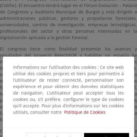
(Cidifor). El encuentro tendrá lugar en el Fórum Evolución – Palacio
de Congresos y Auditorio Municipal de Burgos y está dirigido a
administraciones públicas, gestores y propietarios forestales,
universidades, centros de investigación, empresas tecnológicas,
profesionales del sector y otras personas interesadas en la
digitalización aplicada a la gestión forestal.
El congreso tiene como finalidad presentar los avances y
resultados del proyecto RetechFOR y habilitar un espacio de
intercambio técnico sobre experiencias, prácticas y desarrollos
Informations sur l’utilisation des cookies : Ce site web
tecnológicos orientados a una gestión forestal más eficiente,
utilise des cookies propres et tiers pour permettre à
sostenible y resiliente. El programa se organiza en tres bloques
l’utilisateur de rester connecté, personnaliser son
temáticos: tecnologías habilitadoras para la gestión de recursos
expérience et pour obtenir des données statistiques
forestales (digitalización, sensorización, inteligencia artificial,
de navigation. L’utilisateur peut accepter tous les
teledetección y análisis de datos); soluciones tecnológicas para la
cookies ou, s’il préfère, configurer le type de cookies
prevención y lucha contra incendios forestales y otros riesgos
qu’il accepte. Pour plus d’informations sur les cookies
ambientales; y medidas para el impulso de la actividad económica
utilisés, consulter notre
Politique de Cookies
ligada al sector forestal primario y secundario, con atención a la
bioeconomía y a la valorización de los recursos forestales.
Cidifor se enmarca en el proyecto RetechFOR, Red Tecnológica y