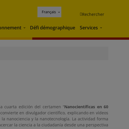
Français
Rechercher
ronnement
Défi démographique
Services
Environnement
Services
la cuarta edición del certamen “
Nanocientíficas en 60
onvierte en divulgador científico, explicando en vídeos
la nanociencia y la nanotecnología. La actividad forma
cercar la ciencia a la ciudadanía desde una perspectiva