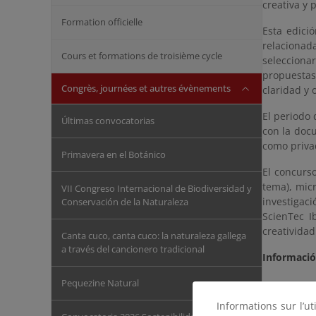
creativa y p
Formation officielle
Esta edici
relacionad
Cours et formations de troisième cycle
seleccionar
propuestas
Congrès, journées et autres évènements
claridad y 
El periodo 
Últimas convocatorias
con la docu
como privad
Primavera en el Botánico
El concurso
tema), micr
VII Congreso Internacional de Biodiversidad y
investigac
Conservación de la Naturaleza
ScienTec I
creatividad
Canta cuco, canta cuco: la naturaleza gallega
a través del cancionero tradicional
Informaci
Pequezine Natural
Informations sur l’ut