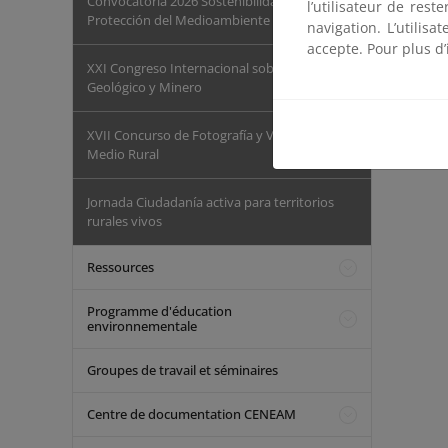
Convocatoria 2026 Sostenibilidad y
l’utilisateur de res
Protección del Medioambiente
navigation. L’utilisa
accepte. Pour plus d’
XXI Congreso Internacional sobre Patrimonio
Geológico y Minero
XVII Concurso de Fotografía y Vídeo del
Medio Rural
Jornada Ciudadanía activa para territorios
rurales vivos
Ressources
Programme d'éducation
environnementale
Groupes de travail et séminaires
Centre de documentation CENEAM