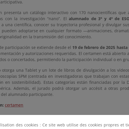
articipativa.
ón presenta un catálogo interactivo con 170 nanocientíficas que
as con la investigación “nano”. El
alumnado de 3º y 4º de ESO
 a una científica, conocer su trayectoria profesional y divulgar s
 pueden adoptarse en cualquier formato —animaciones, dramatiza
originalidad en la transmisión del conocimiento.
de participación se extiende desde el
19 de febrero de 2025 hasta e
mentación y autorizaciones requeridas. El certamen está abierto a
os o concertados, permitiendo la participación individual o en gr
 otorga una Tablet y un lote de libros de divulgación a los vídeo
oscopías SPM (centrada en investigadoras que trabajan con estas t
ión en sostenibilidad). Estas categorías están financiadas por 
bérica. Además, el jurado podrá otorgar un accésit a otras prod
 del alumnado participante.
ón:
certamen
ilisation des cookies : Ce site web utilise des cookies propres et 