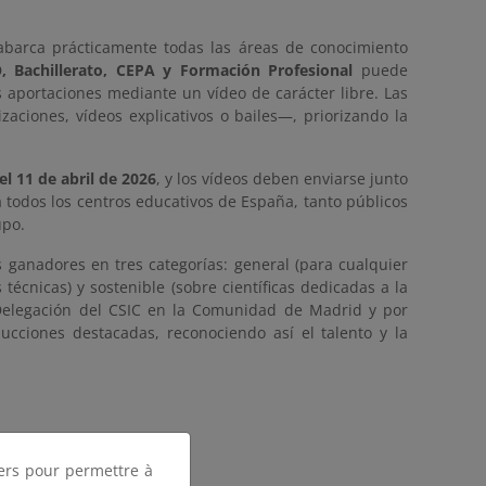
 abarca prácticamente todas las áreas de conocimiento
, Bachillerato, CEPA y Formación Profesional
puede
us aportaciones mediante un vídeo de carácter libre. Las
ciones, vídeos explicativos o bailes—, priorizando la
l 11 de abril de 2026
, y los vídeos deben enviarse junto
 todos los centros educativos de España, tanto públicos
upo.
s ganadores en tres categorías: general (para cualquier
écnicas) y sostenible (sobre científicas dedicadas a la
la Delegación del CSIC en la Comunidad de Madrid y por
ucciones destacadas, reconociendo así el talento y la
tiers pour permettre à