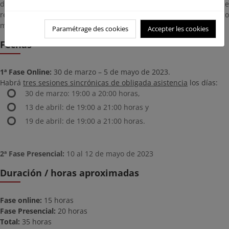
de cada alumno/a y de resolver las dudas. La fase presencial se
realizará en las instalaciones del CENEAM y constará de cinco
módulos de contenidos.
Paramétrage des cookies
Accepter les cookies
Fechas
1ª Fase Online:
30 de marzo – 5 de mayo de 2023.
Habrá
tres sesiones sincrónicas de obligada asistencia
los días:
30 de marzo: 19:00 a 20:00 horas,
13 de abril: de 19:00 a 21:00 horas y
19 de abril: de 19:00 a 21:00 horas.
2ª Fase Presencial:
10 al 12 de mayo de 2023
Duración / horas aproximadas
Fase online:
15 horas
Fase Presencial:
20 horas
Total:
35 horas