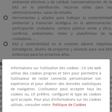
ambiental efectivos y de calidad, transversalización de la
EAS en la planificación, recursos útiles para las
administraciones, casos de estudio.
Herramientas y aliados para trabajar la sostenibilidad
ambiental y transición ecológica en la administración:
participación ciudadana, compra pública verde y ética,
conflictos ambientales, redes y plataformas de la
ciudadanía, …
EAS y sostenibilidad en el contexto laboral. Objetivos
estratégicos, diseño de proyectos y alianzas para una EAS
ambiciosa para los próximos años.
Metodología
Informations sur l’utilisation des cookies : Ce site web
utilise des cookies propres et tiers pour permettre à
El curso tendrá carácter mixto, con una fase virtual y otra
l’utilisateur de rester connecté, personnaliser son
presencial. La primera de ellas constará de dos módulos y se
expérience et pour obtenir des données statistiques
realizará en una plataforma de aula virtual mediante la que se
de navigation. L’utilisateur peut accepter tous les
podrá descargar y compartir contenidos, visualizar ponencias,
cookies ou, s’il préfère, configurer le type de cookies
hacer evaluaciones y comunicarse con los docentes y resto de
qu’il accepte. Pour plus d’informations sur les cookies
alumnos para el intercambio de información. La coordinación y el
utilisés, consulter notre
Politique de Cookies
cuerpo docente del curso se encargarán de hacer un seguimiento