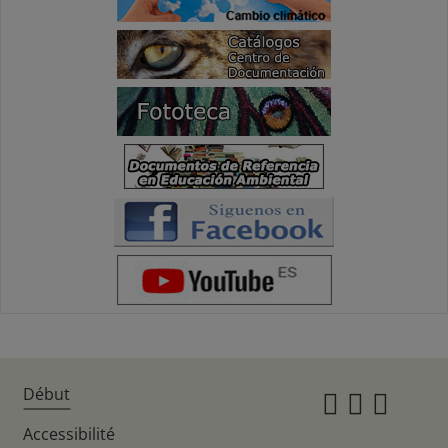
Début
Instagr
Twitte
Fac
Accessibilité