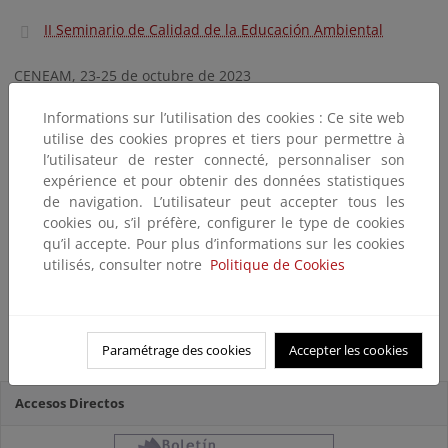
II Seminario de Calidad de la Educación Ambiental
CENEAM, 23-25 de octubre de 2023
III Seminario de Calidad de la Educación Ambiental
Informations sur l’utilisation des cookies : Ce site web
utilise des cookies propres et tiers pour permettre à
l’utilisateur de rester connecté, personnaliser son
CEACV, Sagunto (Valencia), 21-23 de octubre de 2024
expérience et pour obtenir des données statistiques
IV Seminario de Calidad de la Educación Ambiental
de navigation. L’utilisateur peut accepter tous les
cookies ou, s’il préfère, configurer le type de cookies
qu’il accepte. Pour plus d’informations sur les cookies
Online, 20 de marzo de 2025
utilisés, consulter notre
Politique de Cookies
V Seminario de Calidad de la Educación Ambiental
CENEAM, 5 y 6 de junio de 2025
Paramétrage des cookies
Accepter les cookies
Accesos Directos