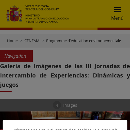
Menú
Home
CENEAM
Programme d'éducation environnementale
M
Navigation
Galería de Imágenes de las III Jornadas de
Intercambio de Experiencias: Dinámicas y
juegos
4
Images