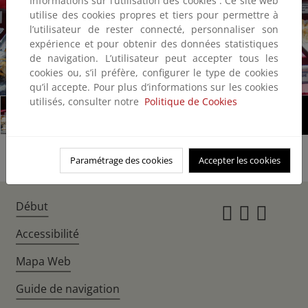
Informations sur l’utilisation des cookies : Ce site web
utilise des cookies propres et tiers pour permettre à
l’utilisateur de rester connecté, personnaliser son
expérience et pour obtenir des données statistiques
de navigation. L’utilisateur peut accepter tous les
cookies ou, s’il préfère, configurer le type de cookies
1/4
qu’il accepte. Pour plus d’informations sur les cookies
utilisés, consulter notre
Politique de Cookies
Paramétrage des cookies
Accepter les cookies
Début
Instagr
Twitte
Fac
Accessibilité
Mapa Web
Guide de navigation