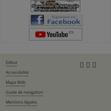
Début
Instagr
Twitte
Fac
Accessibilité
Mapa Web
Guide de navigation
Mentions légales