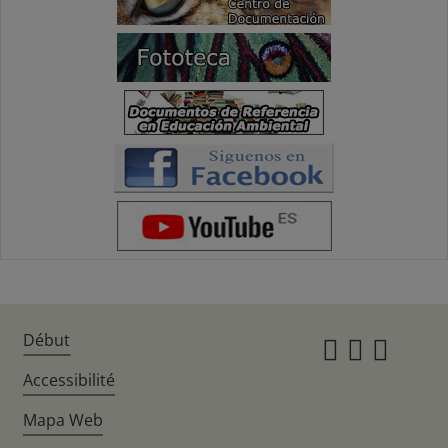
Début
Instagr
Twitte
Fac
Accessibilité
Mapa Web