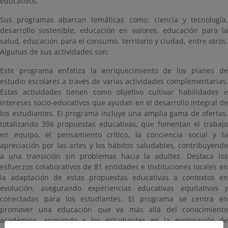
educativos.
Sus programas abarcan temáticas como: ciencia y tecnología,
desarrollo sostenible, educación en valores, educación para la
salud, educación para el consumo, territorio y ciudad, entre otros.
Algunas de sus actividades son:
Este programa enfatiza la enriquecimiento de los planes de
estudio escolares a través de varias actividades complementarias.
Estas actividades tienen como objetivo cultivar habilidades e
intereses socio-educativos que ayudan en el desarrollo integral de
los estudiantes. El programa incluye una amplia gama de ofertas,
totalizando 396 propuestas educativas, que fomentan el trabajo
en equipo, el pensamiento crítico, la conciencia social y la
apreciación por las artes y los hábitos saludables, contribuyendo
a una transición sin problemas hacia la adultez. Destaca los
esfuerzos colaborativos de 81 entidades e instituciones locales en
la adaptación de estas propuestas educativas a contextos en
evolución, asegurando experiencias educativas equitativas y
conectadas para los estudiantes. El programa se centra en
promover una educación que va más allá del conocimiento
académico, apoyando a los estudiantes en la exploración de