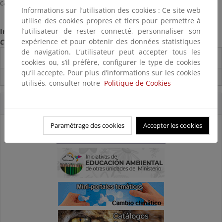
caminos de crecimiento profesional y personal.
Informations sur l’utilisation des cookies : Ce site web
utilise des cookies propres et tiers pour permettre à
l’utilisateur de rester connecté, personnaliser son
Información:
Acceso a la página web del programa
expérience et pour obtenir des données statistiques
Consultado en julio de 2025
de navigation. L’utilisateur peut accepter tous les
Destacados
cookies ou, s’il préfère, configurer le type de cookies
qu’il accepte. Pour plus d’informations sur les cookies
Suscríbete a la Carpeta Informativa del Ceneam
utilisés, consulter notre
Politique de Cookies
Accesos Directos
Paramétrage des cookies
Accepter les cookies