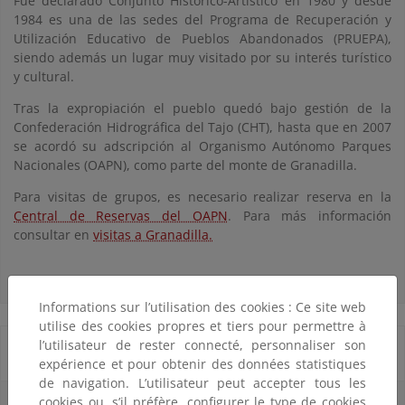
Fue declarado Conjunto Histórico-Artístico en 1980 y desde
1984 es una de las sedes del Programa de Recuperación y
Utilización Educativo de Pueblos Abandonados (PRUEPA),
siendo además un lugar muy visitado por su interés turístico
y cultural.
Tras la expropiación el pueblo quedó bajo gestión de la
Confederación Hidrográfica del Tajo (CHT), hasta que en 2007
se acordó su adscripción al Organismo Autónomo Parques
Nacionales (OAPN), como parte del monte de Granadilla.
Para visitas de grupos, es necesario realizar reserva en la
Central de Reservas del OAPN
. Para más información
consultar en
visitas a Granadilla.
Informations sur l’utilisation des cookies : Ce site web
utilise des cookies propres et tiers pour permettre à
l’utilisateur de rester connecté, personnaliser son
Equipamiento de Educación Ambiental
expérience et pour obtenir des données statistiques
de navigation. L’utilisateur peut accepter tous les
cookies ou, s’il préfère, configurer le type de cookies
Instalaciones