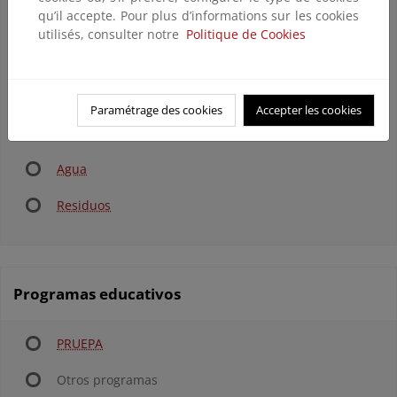
qu’il accepte. Pour plus d’informations sur les cookies
Las instalaciones del pueblo de Granadilla...
utilisés, consulter notre
Politique de Cookies
Puedes consultar con detalle las
instalaciones y materiales
Gestión Ambiental
Paramétrage des cookies
Accepter les cookies
Energía y emisiones
Agua
Residuos
Programas educativos
PRUEPA
Otros programas