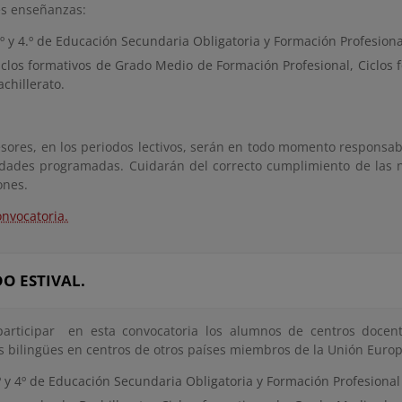
es enseñanzas:
.º y 4.º de Educación Secundaria Obligatoria y Formación Profesiona
iclos formativos de Grado Medio de Formación Profesional, Ciclos 
achillerato.
esores, en los periodos lectivos, serán en todo momento responsab
vidades programadas. Cuidarán del correcto cumplimiento de las 
ones.
onvocatoria.
O ESTIVAL.
articipar en esta convocatoria los alumnos de centros docen
s bilingües en centros de otros países miembros de la Unión Euro
º y 4º de Educación Secundaria Obligatoria y Formación Profesional