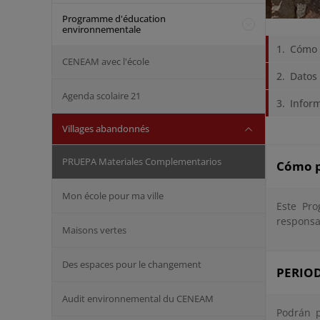
Programme d'éducation
environnementale
Cómo 
CENEAM avec l'école
Datos 
Agenda scolaire 21
Inform
Villages abandonnés
PRUEPA Materiales Complementarios
Cómo p
Mon école pour ma ville
Este Pro
responsab
Maisons vertes
Des espaces pour le changement
PERIOD
Audit environnemental du CENEAM
Podrán p