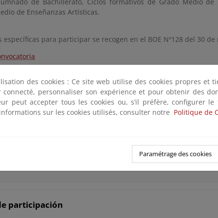
lumnado de Bachillerato, Ciclos formativos de Grado Medio de 
edio de Enseñanzas Artísticas.
s específicas para participar se recogen en el BOE Nº128 del 30 d
onvocatoria
ilisation des cookies : Ce site web utilise des cookies propres et 
ter connecté, personnaliser son expérience et pour obtenir des do
ntos de incorporación para los centros participantes
teur peut accepter tous les cookies ou, s’il préfère, configurer le
informations sur les cookies utilisés, consulter notre
Politique de 
LLA
EJO
Paramétrage des cookies
e participación