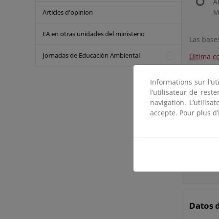
A
M
Articles d'opinion
EA en otras unidades del ministerio
Las base
Jornadas de Educación Ambiental
Última c
Informations sur l’ut
l’utilisateur de res
Docume
navigation. L’utilisa
accepte. Pour plus d’
GRANADI
UMBRAL
BUBAL
Datos d