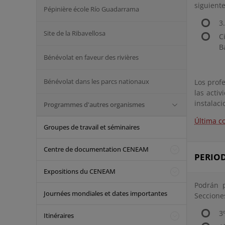
siguient
Pépinière école Río Guadarrama
3
Site de la Ribavellosa
C
B
Bénévolat en faveur des rivières
Bénévolat dans les parcs nationaux
Los prof
las acti
instalaci
Programmes d'autres organismes
Última c
Groupes de travail et séminaires
Centre de documentation CENEAM
PERIOD
Expositions du CENEAM
Podrán p
Journées mondiales et dates importantes
Seccione
3
Itinéraires