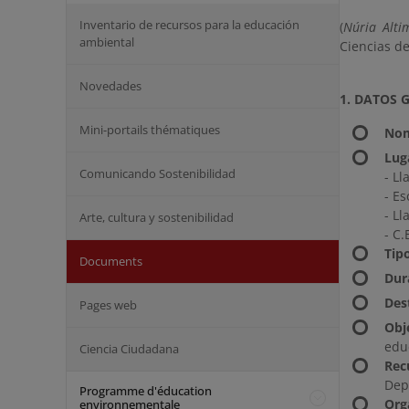
Inventario de recursos para la educación
(
Núria Alti
ambiental
Ciencias de
Novedades
1. DATOS 
Mini-portails thématiques
Nom
Lug
Comunicando Sostenibilidad
- Ll
- Es
- Ll
Arte, cultura y sostenibilidad
- C.
Tip
Documents
Dur
Des
Pages web
Obj
edu
Ciencia Ciudadana
Rec
Dep
Programme d'éducation
Org
environnementale