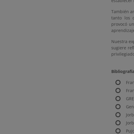
establecer 
También an
tanto los 
provocó un
aprendizaj
Nuestra ex
sugiere ref
privilegia
Bibliografí
Fra
Fra
GREA
Gen
Jorb
Jorb
Pujo