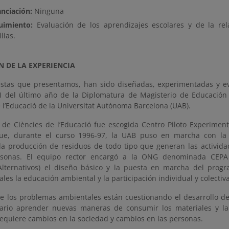
anciación:
Ninguna
uimiento:
Evaluación de los aprendizajes escolares y de la rel
lias.
N DE LA EXPERIENCIA
stas que presentamos, han sido diseñadas, experimentadas y ev
del último año de la Diplomatura de Magisterio de Educación I
 l’Educació de la Universitat Autònoma Barcelona (UAB).
t de Ciències de l’Educació fue escogida Centro Piloto Experimen
ue, durante el curso 1996-97, la UAB puso en marcha con la 
la producción de residuos de todo tipo que generan las activida
rsonas. El equipo rector encargó a la ONG denominada CEPA (
Alternativos) el diseño básico y la puesta en marcha del prog
es la educación ambiental y la participación individual y colectiva
e los problemas ambientales están cuestionando el desarrollo de 
ario aprender nuevas maneras de consumir los materiales y la
requiere cambios en la sociedad y cambios en las personas.