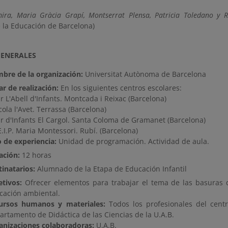
mira, Maria Gràcia Grapí, Montserrat Plensa, Patricia Toledano y 
 la Educación de Barcelona)
GENERALES
bre de la organización:
Universitat Autònoma de Barcelona
ar de realización:
En los siguientes centros escolares:
ar L'Abell d'Infants. Montcada i Reixac (Barcelona)
cola l'Avet. Terrassa (Barcelona)
ar d'Infants El Cargol. Santa Coloma de Gramanet (Barcelona)
E.I.P. Maria Montessori. Rubí. (Barcelona)
o de experiencia:
Unidad de programación. Actividad de aula.
ación:
12 horas
tinatarios:
Alumnado de la Etapa de Educación Infantil
etivos:
Ofrecer elementos para trabajar el tema de las basuras 
cación ambiental.
ursos humanos y materiales:
Todos los profesionales del cent
artamento de Didáctica de las Ciencias de la U.A.B.
anizaciones colaboradoras:
U.A.B.