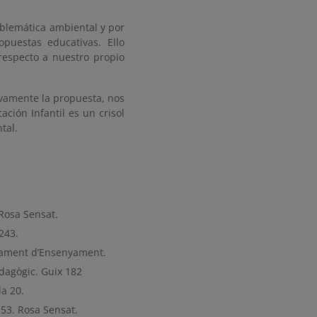
blemática ambiental y por
puestas educativas. Ello
respecto a nuestro propio
ivamente la propuesta, nos
ción Infantil es un crisol
ntal.
 Rosa Sensat.
243.
rtament d’Ensenyament.
edagògic. Guix 182
la 20.
 53. Rosa Sensat.