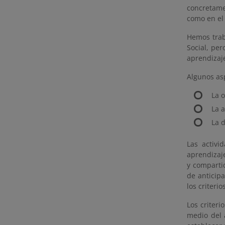
concretame
como en el 
Hemos trab
Social, per
aprendizaj
Algunos as
La o
La a
La 
Las activi
aprendizaj
y compartid
de anticipa
los criter
Los criteri
medio del 