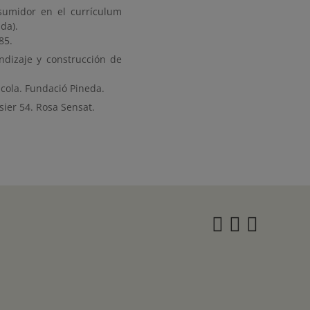
nsumidor en el currículum
da).
85.
ndizaje y construcción de
Escola. Fundació Pineda.
ssier 54. Rosa Sensat.
Instagra
Twitter
Face