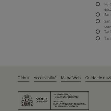
Puj
esco
San
San
con
Tarí
Tarí
Début
Accessibilité
Mapa Web
Guide de navi