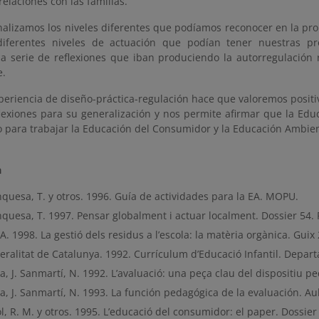
relaciones con las familias.
alizamos los niveles diferentes que podíamos reconocer en la pro
diferentes niveles de actuación que podían tener nuestras pro
a serie de reflexiones que iban produciendo la autorregulación 
e.
periencia de diseño-práctica-regulación hace que valoremos posit
lexiones para su generalización y nos permite afirmar que la Educa
do para trabajar la Educación del Consumidor y la Educación Ambie
a
nquesa, T. y otros. 1996. Guía de actividades para la EA. MOPU.
nquesa, T. 1997. Pensar globalment i actuar localment. Dossier 54.
. 1998. La gestió dels residus a l’escola: la matèria orgànica. Guix 
eralitat de Catalunya. 1992. Currículum d’Educació Infantil. Depa
a, J. Sanmartí, N. 1992. L’avaluació: una peça clau del dispositiu p
a, J. Sanmartí, N. 1993. La función pedagógica de la evaluación. Au
l, R. M. y otros. 1995. L’educació del consumidor: el paper. Dossier