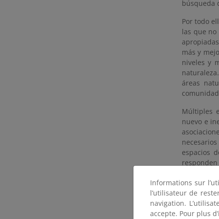
búsqueda d
Por todo e
las que no
apropiadas
más y mejo
niveles y 
naturaleza
áreas nat
comunidade
Múltiples 
nuevo e in
asociacio
necesarios
espacios d
responden 
un espacio
Informations sur l’ut
propicie l
l’utilisateur de res
Si bien pu
navigation. L’utilisa
lo han hec
accepte. Pour plus d’