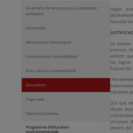
Inventario de recursos para la educación
(
Edgar Gon
ambiental
(SEMARNAP
Mundipren
Novedades
JUSTIFICA
Mini-portails thématiques
Se asume 
proceso. S
admitir qu
Comunicando Sostenibilidad
los logro
Educación:
Arte, cultura y sostenibilidad
"Posibleme
Documents
experimenta
educativa p
Pages web
¿En qué se
desde dive
Ciencia Ciudadana
trascendid
inclusivo 
Programme d'éducation
dentro del
environnementale