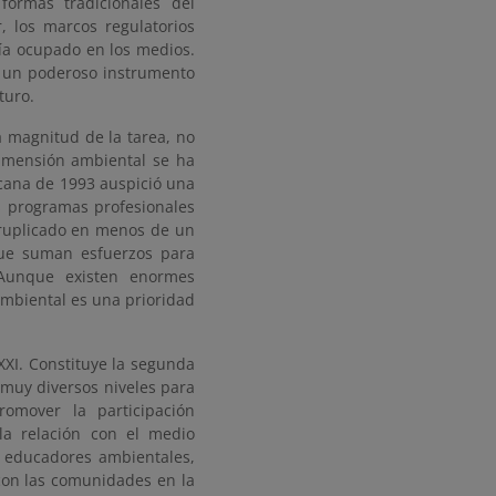
formas tradicionales del
, los marcos regulatorios
bía ocupado en los medios.
o un poderoso instrumento
turo.
a magnitud de la tarea, no
dimensión ambiental se ha
icana de 1993 auspició una
s programas profesionales
druplicado en menos de un
que suman esfuerzos para
. Aunque existen enormes
ambiental es una prioridad
XXI. Constituye la segunda
muy diversos niveles para
romover la participación
la relación con el medio
s educadores ambientales,
con las comunidades en la