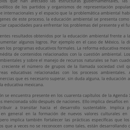
bios que han afectado las estructuras gubernamentales, las 
olítico de los partidos y organismos de representación popular
 e internacionales y el espacio que la problemática ambiental ha
genes de este proceso, la educación ambiental se presenta com
iar capacidades para enfrentar los problemas del presente y el fu
ientes resultados obtenidos por la educación ambiental frente a l
umentar algunos logros. Por ejemplo en el caso de México, la 
o en los programas educativos formales. La reforma educativa mex
inédita de contenidos relacionados con la cuestión ambiental. Lo
mbientales y sobre el manejo de recursos naturales se han cua
s creciente el número de grupos de la llamada sociedad civil 
tareas educativas relacionadas con los procesos ambientales
inercias que es necesario superar, sin duda alguna, la educación 
da educativa mexicana.
ón se encuentra presente en los cuarenta capítulos de la Agenda 
s mencionada sólo después de naciones. Ello implica desafíos en 
ribuir a transitar hacia el desarrollo sustentable. Implica p
en general en la formación de nuevos valores culturales en 
pero implica también fortalecer las prácticas específicas que lo
os que a veces no se reconocen como tales, están desarrollando 