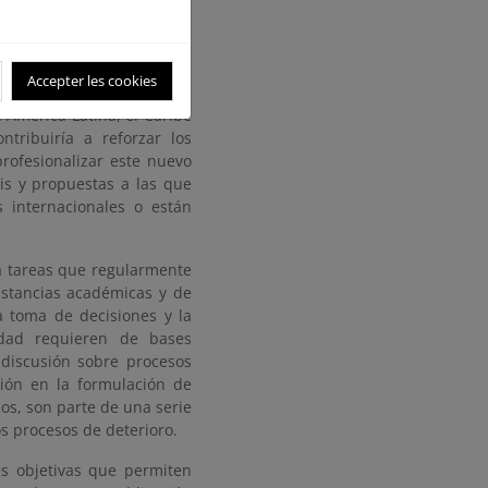
y periódico en temas de
proyecto son variadas. En
Accepter les cookies
os educadores ambientales
 América Latina, el Caribe
ntribuiría a reforzar los
ofesionalizar este nuevo
is y propuestas a las que
 internacionales o están
a tareas que regularmente
nstancias académicas y de
a toma de decisiones y la
idad requieren de bases
discusión sobre procesos
ción en la formulación de
cos, son parte de una serie
s procesos de deterioro.
es objetivas que permiten