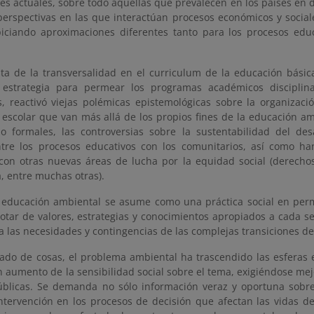
es actuales, sobre todo aquellas que prevalecen en los países en
perspectivas en las que interactúan procesos económicos y social
opiciando aproximaciones diferentes tanto para los procesos ed
ta de la transversalidad en el curriculum de la educación básic
estrategia para permear los programas académicos disciplin
s, reactivó viejas polémicas epistemológicas sobre la organizaci
escolar que van más allá de los propios fines de la educación amb
o formales, las controversias sobre la sustentabilidad del de
ntre los procesos educativos con los comunitarios, así como ha
con otras nuevas áreas de lucha por la equidad social (derech
, entre muchas otras).
la educación ambiental se asume como una práctica social en pe
otar de valores, estrategias y conocimientos apropiados a cada se
 las necesidades y contingencias de las complejas transiciones d
tado de cosas, el problema ambiental ha trascendido las esferas 
 aumento de la sensibilidad social sobre el tema, exigiéndose mej
públicas. Se demanda no sólo información veraz y oportuna sobr
intervención en los procesos de decisión que afectan las vidas de