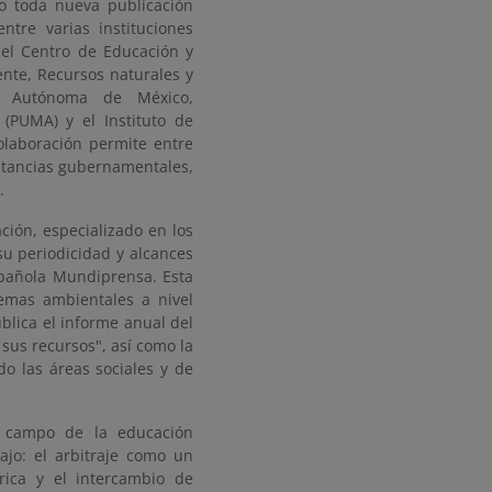
o toda nueva publicación
tre varias instituciones
e el Centro de Educación y
ente, Recursos naturales y
al Autónoma de México,
(PUMA) y el Instituto de
olaboración permite entre
nstancias gubernamentales,
.
ción, especializado en los
su periodicidad y alcances
spañola Mundiprensa. Esta
temas ambientales a nivel
ublica el informe anual del
sus recursos", así como la
do las áreas sociales y de
el campo de la educación
bajo: el arbitraje como un
órica y el intercambio de