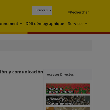
Français
Rechercher
ronnement
Défi démographique
Services
Environnement
Services
ción y comunicación
Accesos Directos