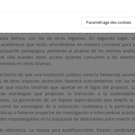
 con intereses editoriales orientados en otras direcciones.
e contexto que se propone publicar un órgano especializado 
ambiental. Las ventajas que supondría la realización de este 
Paramétrage des cookies
ar permitiría un foro de expresión a los cada vez más numeros
ndo una construcción más colectiva del campo entre educadores de
sula Ibérica, con los de otras regiones. En segundo lugar, co
académicos que están ofreciéndose en número creciente para pr
actuación pedagógica, poniendo al alcance de los mismos anális
te sólo pueden tener acceso quienes concurren a los eventos
 revistas en otros idiomas.
el hecho de que una institución pública como la Semarnap asum
s de otros espacios sectoriales favorece acercamientos con las i
ión que mucho tendrían que aportar en el logro del proyecto. L
de estrategias que propicien la transición a la sustentabil
das. La generación de un órgano especializado que amplíe la 
 como las estrategias de la educación ciudadana y la participa
úblicas o fomente proyectos de investigación e intercambios prácti
des impostergables en la búsqueda de alternativas para revertir lo
e referencia. La revista será autofinanciable. Existen condicion