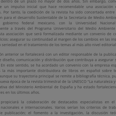
o dentro de un plazo no mayor de dos años. Sin embargo, com
e un impulso inicial que hace recomendable una asociación en
s. Por tanto, la coedición de la revista ha sido concertada entr
ón para el desarrollo Sustentable de la Secretaría de Medio Ambi
 gobierno federal mexicano, con la Universidad Nacion
mente a través del Programa Universitario del Medio Ambiente 
Esta asociación que será formalizada mediante un convenio de c
ficios: asegurar su continuidad al margen de los cambios en las i
 seriedad en el tratamiento de los temas al más alto nivel editorial
ón anterior se fortalecerá con un editor responsable de la publica
e diseño, comunicación y distribución que contribuya a asegurar 
. En este sentido, se ha acordado un convenio con la empresa e
es la más importante distribuidora de libros en español sobre 
unque su trayectoria principal se remite a bibliografía técnica, p
ueva época de la revista trimestral de la UNESCO "La naturaleza y 
ativa del Ministerio Ambiental de España y ha estado fortalecien
s en los últimos años.
 propiciará la colaboración de destacados especialistas en 
 nacionales e internacionales. Varios serían los criterios de tra
de publicación; el fomento a la investigación, la discusión te