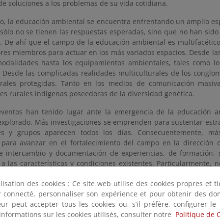
e soluciones a los problemas de su vida cotidiana.
llo, la educación ambiental se encuentra enfrentando un amplio es
 sólo no se tienen las respuestas esperadas, sino que no han sid
. De ahí que el campo de la educación ambiental es multifacético
res miembros para actuar en los más variados espacios. Desde las
modalidades hasta los equipamientos ambientales, tales como l
. Desde las complicadas realidades multiculturales de los conglo
urales protegidas. Tanto en los medios de comunicación masi
s rurales indígenas poseedoras de la diversidad genética.
eventos han tenido lugar ante la emergencia de la educación
explorado. Más investigaciones se emprenden para sustentar estr
nes y grupos aparecen todos los días. Consecuentemente, má
 para avanzar en el fortalecimiento del campo en la dirección 
e intercambio y documentación de experiencias, de formación, 
a las características y condiciones existentes. Particularmente, 
 editorial de divulgación de experiencias regionales, que pro
ilisation des cookies : Ce site web utilise des cookies propres et 
a generación de nuevas preguntas e intercambios en educación amb
ter connecté, personnaliser son expérience et pour obtenir des do
blicaciones educativas de distinto tipo han atendido hasta ahora
teur peut accepter tous les cookies ou, s’il préfère, configurer le
ho de manera coyuntural y asistemática. Lo anterior es comprensi
informations sur les cookies utilisés, consulter notre
Politique de 