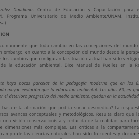
zález Gaudiano
. Centro de Educación y Capacitación para el
). Programa Universitario de Medio Ambiente/UNAM, Instit
sa)
CIÓN
comúnmente que todo cambio en las concepciones del mundo 
in embargo, en cuanto a la concepción del mundo desde la pers
e los cambios que configuran la situación actual han sido vertigi
s de la educación ambiental. Dice Manuel de Puelles en la R
nte haya pocas parcelas de la pedagogía moderna que en los úl
do mayor evolución que la educación ambiental. Los años 60, en qu
or el deterioro progresivo del medio ambiente, quedan en la actualidad 
 basa esta afirmación que podría sonar desmedida? La respuest
rsos avances conceptuales y metodológicos. Resulta claro que 
o una visión conservacionista y reducida de la realidad para fo
de dimensiones más complejas. Las críticas a la compartamenta
 campo de las ciencias naturales han sido frecuentes y docume