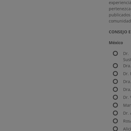
experienci
pertenezca
publicados
comunidad
CONSEJO E
México
Dr.
Sus
Dra
Dr. 
Dra.
Dra.
Dr. 
Mar
Dr.
Ros
Ali