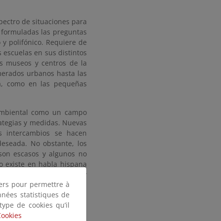
pectro de situaciones para
o formuladas las preguntas
 y polifónico. Requiere de
 escuelas en sus distintos
os museos y centros de la
merados urbanos hasta las
va, como en las pequeñas
 ambiental como un campo
ategias y medidas. Nuevas
s intercambios se hacen
deseada. No obstante, los
son escasos y algunos no
no existe en habla hispana
mueva la investigación y
tiers pour permettre à
iental.
nnées statistiques de
 esta demanda de espacios,
 type de cookies qu’il
ble debido a que se trata
Cookies