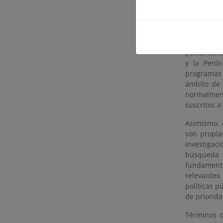
de espacios
Es en est
educación 
primer lug
posibilita
y la Penín
programas 
ámbito de 
normalmen
suscritos a
Asimismo, 
son propia
investigac
búsqueda 
fundamenta
relevantes
políticas p
de priorida
Términos d