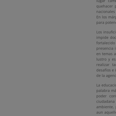
lugar cam
quehacer p
nacionales
En los már
para potenc
Los insufic
impide doc
fortalecid
presencia 
en temas a
lustro y e
realizar 
desafíos e 
de la agen
La educaci
palabra má
poder cont
ciudadana 
ambiente, 
aun aquell