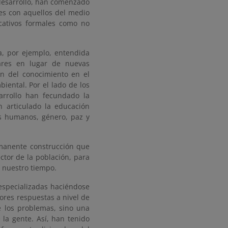
 desarrollo, han comenzado
es con aquellos del medio
ucativos formales como no
a, por ejemplo, entendida
ares en lugar de nuevas
ón del conocimiento en el
iental. Por el lado de los
sarrollo han fecundado la
n articulado la educación
os humanos, género, paz y
rmanente construcción que
ctor de la población, para
e nuestro tiempo.
especializadas haciéndose
ores respuestas a nivel de
e los problemas, sino una
 la gente. Así, han tenido