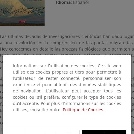
Idioma:
Español
Las últimas décadas de investigaciones científicas han dado lugar
a una revolución en la comprensión de las pautas migratorias.
Hoy conocemos en detalle las proezas fisiológicas que permiten a
todo tipo de aves cruzar inmensos océanos y continentes,
sobrevolar montañas y mantenerse en vuelo ininterrumpido
Informations sur l’utilisation des cookies : Ce site web
durante meses.
utilise des cookies propres et tiers pour permettre à
l’utilisateur de rester connecté, personnaliser son
Algunas migratorias adormecen la mitad de su cerebro en el
expérience et pour obtenir des données statistiques
vuelo, alternando los hemisferios, para no detenerse en el
de navigation. L’utilisateur peut accepter tous les
camino; un minúsculo colibrí es capaz de cruzar todo el golfo de
cookies ou, s’il préfère, configurer le type de cookies
México en un solo vuelo sin escalas; los zarapitos aprovechan las
qu’il accepte. Pour plus d’informations sur les cookies
furiosas tormentas estacionales para impulsarse de Canadá a
utilisés, consulter notre
Politique de Cookies
Brasil, y el correlimos, del tamaño de un gorrión, vuela sin parar
de Canadá a Venezuela ―el equivalente a correr 126 maratones
consecutivos― orientándose gracias al campo magnético de la
Tierra mediante una forma de entrelazamiento cuántico que