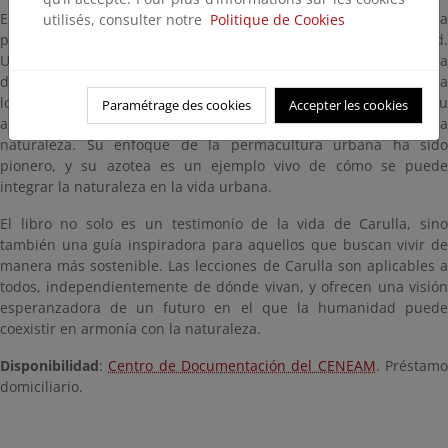
El libro está estructurado en 100 lecciones, cada una ofrece una
utilisés, consulter notre
Politique de Cookies
perspectiva única sobre la vida, la naturaleza y la sostenibilidad.
Una de las lecciones más destacadas del libro es la importancia
de la intuición y la experiencia en la agricultura. Carulla ha
logrado cultivar una gran variedad de plantas y árboles en su
Paramétrage des cookies
Accepter les cookies
azotea gracias a su conocimiento práctico y su conexión con la
naturaleza. Su enfoque de la permacultura urbana ha sido
pionero, y su azotea es un ejemplo vivo de cómo se puede
integrar la naturaleza en la vida urbana.
El libro no solo es un testimonio de la vida de Carulla, sino
también una guía inspiradora para aquellos que buscan vivir de
manera más sostenible. Las lecciones de Carulla son aplicables a
todos, independientemente de dónde vivan, y ofrecen una visión
esperanzadora de un futuro en el que la humanidad puede
coexistir en armonía con la naturaleza.
Disponibilidad
:
Centro de Documentación del CENEAM
. Préstam
domiciliario.