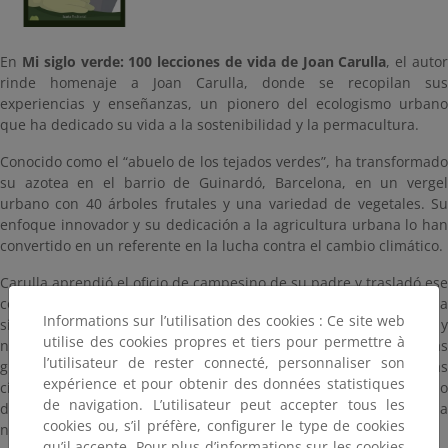
En
Mi siglo verde: 100 lecciones de vida de Joan Carulla
, el auto
rinde homenaje a Joan Carulla, donde se recopilan sus
experiencias y enseñanzas, un pionero del ecologismo urbano
que ha dedicado su vida a la sostenibilidad y la permacultura.
Conocido como el “abuelo de los tejados verdes”, ha transformado
su azotea en el barrio de Guinardó, Barcelona, en un vergel
urbano con 40 árboles frutales y una variedad de vegetales. Su
enfoque innovador y su dedicación a la agricultura urbana lo han
convertido en un referente en la lucha contra el cambio climático.
Carulla aprendió el oficio de campesino de su padre y trasladó ese
conocimiento a su azotea en Barcelona. A lo largo de su vida, ha
Informations sur l’utilisation des cookies : Ce site web
sido un activista incansable, promoviendo prácticas sostenibles y
utilise des cookies propres et tiers pour permettre à
naturales mucho antes de que se convirtieran en tendencias
l’utilisateur de rester connecté, personnaliser son
globales. Su enfoque intuitivo y su capacidad para adaptarse a las
expérience et pour obtenir des données statistiques
circunstancias lo han llevado a crear un espacio verde en medio
de navigation. L’utilisateur peut accepter tous les
de la ciudad, demostrando que es posible vivir en armonía con la
cookies ou, s’il préfère, configurer le type de cookies
naturaleza incluso en entornos urbanos
qu’il accepte. Pour plus d’informations sur les cookies