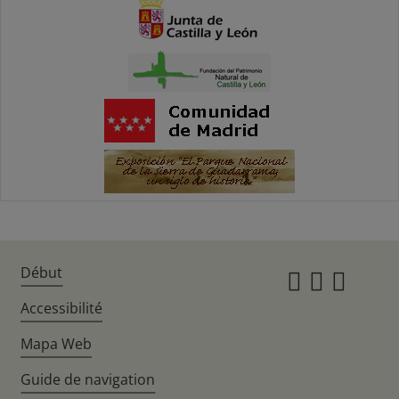
Début
Instagr
Twitte
Fac
Accessibilité
Mapa Web
Guide de navigation